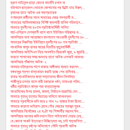
ড্রাগ লাইসেন্স ছাড়া কোনো ফার্মেসি চলবে না
বরিশালে ছাত্রদল নেতাকে কোপানোর পর উল্টো তার বিরুদ্...
র‌্যাবের হাতে আটক এক মহাপ্রতারক
গণমাধ্যম কর্মীদের সাথে সাভারের মেয়র পদপ্রার্থী ম...
সাভারের আমিনবাজারের বিশিষ্ট ব্যবসায়ী হানিফ পরিবহনে...
সাভারে যুবলীগের ৪৮তম প্রতিষ্ঠাবার্ষিকী পালিত
মার্চ-এপ্রিলে দেশব্যাপী ধাপে ধাপে ইউনিয়ন পরিষদের ভ...
আশুলিয়ায় নানা আয়োজনে বাংলাদেশ আওয়ামী যুবলীগের ৪৮ ...
সাভারের বিরুলিয়া ইউনিয়নে যুবলীগের ৪৮ তম প্রতিষ্ঠা ...
সাংবাদিক মাসুদ রানার মায়ের দ্বিতীয় মৃত্যুবার্ষিকী ...
আশুলিয়ায় আইপিএল নিয়ে অনলাইন ক্রিকেট জুয়া, ৯ জুয়াড়ি...
ভারতে পালানোর সময় জনতার হাতে আটক এসআই আকবর
আশুলিয়ায় গাঁজাসহ আটক- ২
অসহায় দরিদ্রদের পাশে থাকার অঙ্গীকার ব্যক্ত করলেন ...
বঙ্গবন্ধুর স্বপ্ন বাস্তবায়ন করাই হচ্ছে শেখ হাসিনার...
বাবার সাংবাদিকতার জন্য সন্তানদের জীবন বিপর্যস্ত
গাজীপুরে চলন্ত বাসে নারী হকারকে ধর্ষণ, তাকওয়া পরিব...
ধর্মীয় প্রতিষ্ঠানে মাস্ক পরা বাধ্যতামূলক
সাংবাদিকের উপর হামলা, মামলা, নির্যাতন-হয়রানির যেন ...
সাভারে গৃহবধূ হত্যার বিচারের দাবিতে মানববন্ধন
সাভারে প্রবাসীকে গুলি করে ৫ লাখ ৭০ হাজার টাকা ছিনত...
সাভারে করোনা ভাইরাস রোধে পৌর মেয়রের স্বাস্থ্য সুরক...
আশুলিয়ায় নিখোঁজের ২৪ ঘণ্টা পর শিক্ষার্থীর মরদেহ উদ...
আশুলিয়ায় অন্যের জমি দখলে নিতে সাইনবোর্ড দেয়ার চেষ্...
যে কোনো সংকট উত্তরণে বিচ্ছিন্নতা নয়, চাই সহযোগিতা ...
সাভারে গৃহবধূ ধর্ষণের অভিযোগে সৌদি প্রবাসী আটক