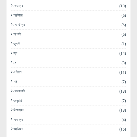
নভেম্বর
(10)
অক্টোবর
(5)
সেপ্টেম্বর
(6)
আগস্ট
(5)
জুলাই
(1)
জুন
(14)
মে
(3)
এপ্রিল
(11)
মার্চ
(7)
ফেব্রুয়ারি
(13)
জানুয়ারি
(7)
ডিসেম্বর
(18)
নভেম্বর
(4)
অক্টোবর
(15)