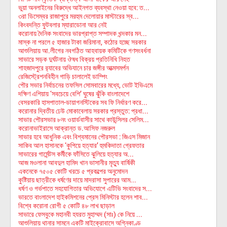
ভুয়া অনলাইনের বিরুদ্ধে আইনগত ব্যবস্থা নেওয়া হবে: ত...
৩রা ডিসেম্বর রাজাপুরে মরহুম দেলোয়ার মাস্টারের স্ব...
কিংবদন্তি ফুটবলার ম্যারাডোনা আর নেই
করোনায় দৈনিক সংবাদের ভারপ্রাপ্ত সম্পাদক খন্দকার মন...
মাস্ক না পরলে ৫ হাজার টাকা জরিমানা, কঠোর হচ্ছে সরকার
আশুলিয়ায় আ.লীগের নবগঠিত আহবায়ক কমিটিকে গণসংবর্ধনা
সাভারে সড়ক দুর্ঘটনায় ঔষধ বিক্রয় প্রতিনিধি নিহত
শাহজাদপুরে র‌্যাবের অভিযানে চার জঙ্গীর আত্মসমর্পন
রেজিস্ট্রেশনবিহীন গাড়ি চালালেই ডাম্পিং
পৌর সভার নির্বাচনের তফসিল সোমবারের মধ্যে, ভোট ইভিএমে
দক্ষিণ এশিয়ায় ‘সবচেয়ে বেশি’ ঘুষের ঝুঁকি বাংলাদেশে
বেসরকারি হাসপাতাল-ডায়াগনস্টিকের সব ফি নির্ধারণ করে...
করোনার দ্বিতীয় ঢেউ মোকাবেলায় সরকার প্রস্তুত: প্রধা...
সাভার পৌরসভার ৮নং ওয়ার্ডবাসীর সাথে কাউন্সিলর সেলিম...
করোনাভাইরাসে আক্রান্ত ড.আসিফ নজরুল
সাভার হবে আধুনিক এবং বিশ্বমানের পৌরসভা : জিএস মিজান
সাকিব আল হাসানকে ‘কুপিয়ে হত্যার’ হুমকিদাতা গ্রেফতার
সাভারের গার্মেন্টস কর্মীকে ফাঁসিতে ঝুলিয়ে হত্যার অ...
আজ মওলানা আবদুল হামিদ খান ভাসানীর মৃত্যু বার্ষিকী
একনেকে ৭৫০৫ কোটি খরচে ৫ প্রকল্পের অনুমোদন
কুষ্টিয়ায় ছাত্রীকে ধর্ষণের দায়ে মাদরাসা সুপারের আম...
ধর্ষণ ও গর্ভপাতে সহযোগিতার অভিযোগে এটিভি সংবাদের স...
ভারতে বাংলাদেশ হাইকমিশনের প্রেস মিনিস্টার হলেন শাব...
বিশ্বে করোনা রোগী ৫ কোটি ৪৮ লাখ ছাড়াল
সাভারে ফেসবুকে মহানবী হযরত মুহাম্মদ (সাঃ) কে নিয়ে ...
আশুলিয়ায় থানার সামনে একটি মাইক্রোবাসে অগ্নিকাণ্ড