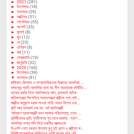
►
2021
(281)
►
ডিসেম্বর
(18)
►
নভেম্বর
(29)
►
অক্টোবর
(31)
►
সেপ্টেম্বর
(55)
►
আগস্ট
(35)
►
জুলাই
(8)
►
জুন
(12)
►
মে
(23)
►
এপ্রিল
(8)
►
মার্চ
(11)
►
ফেব্রুয়ারি
(19)
►
জানুয়ারি
(32)
▼
2020
(160)
►
ডিসেম্বর
(39)
▼
নভেম্বর
(81)
জঙ্গিবাদ মৌলবাদ ও সম্প্রদায়িকতার বিরুদ্ধে আশুলিয়া ...
বঙ্গবন্ধুর প্রতি আশুলিয়া থানা আ.লীগ আহবায়ক কমিটির ...
হত্যার হুমকি দিয়ে শ্যালিকাকে ধর্ষণ, দুলাভাই আটক
মানিকগঞ্জের সিংগাইরে অন্তঃসত্ত্বা স্ত্রীকে গলা কেট...
মন্ত্রীর অনুকূলে বরাদ্দ পাওয়া গাড়ি ফেরত দিলেন ওবা...
মূর্তি আর ভাস্কর্য এক নয় : ধর্ম প্রতিমন্ত্রী
'ধর্মপ্রাণ প্রধানমন্ত্রী যখন সরকার পরিচালনায়, তখন ...
ভূমিহীনদের ভূমি, গৃহহীনদের গৃহ দেবে সরকার : ত্রাণ ...
আশুলিয়া গলায় ফাঁস দিয়ে তরুনীর আত্মহত্যা
বিএনপি নেতা বরকত উল্লাহ বুলু দুই ছেলে ও স্ত্রীসহ ক...
বিশিষ্ট সাংস্কৃতিক ব্যক্তিত্ব আলী যাকের আর নেই