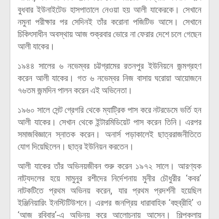
বুধবার ইউনাইটেড হাসপাতালে নেওয়া হয় আলী যাকেরকে। সেখানে
নমুনা পরীক্ষার পর সেদিনই তাঁর করোনা পজিটিভ আসে। সেখানে
চিকিৎসাধীন অবস্থায় আজ শুক্রবার ভোরে না ফেরার দেশে চলে গেছেন
আলী যাকের।
১৯৪৪ সালের ৬ নভেম্বর চট্টগ্রামের রতনপুর ইউনিয়নে জন্মগ্রহণ
করেন আলী যাকের। গত ৬ নভেম্বর নিজ বাসায় ঘরোয়া আয়োজনে
৭৬তম জন্মদিন পালন করেন এই অভিনেতা।
১৯৬০ সালে সেন্ট গ্রেগরি থেকে ম্যাট্রিক পাস করে নটরডেমে ভর্তি হন
আলী যাকের। সেখান থেকে ইন্টারমিডিয়েট পাস করেন তিনি। এরপর
সমাজবিজ্ঞানে স্নাতক করেন। অনার্স পড়াকালেই ছাত্ররাজনীতিতে
যোগ দিয়েছিলেন। ছাত্র ইউনিয়ন করতেন।
আলী যাকের তাঁর অভিনয়জীবন শুরু করেন ১৯৭২ সালে। আরণ্যক
নাট্যদলের হয়ে মামুনুর রশীদের নির্দেশনায় মুনীর চৌধুরীর ‘কবর’
নাটকটিতে প্রথম অভিনয় করেন, যার প্রথম প্রদর্শনী হয়েছিল
ইঞ্জিনিয়ারিং ইনস্টিটিউশনে। এরপর জনপ্রিয় ধারাবাহিক ‘বহুব্রীহি’ ও
‘আজ রবিবার’-এ অভিনয় করে আলোচনায় আসেন। শিল্পকলায়