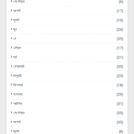
সেপ্টেম্বর
(6)
আগস্ট
(17)
জুলাই
(10)
জুন
(24)
মে
(35)
এপ্রিল
(17)
মার্চ
(21)
ফেব্রুয়ারি
(35)
জানুয়ারি
(23)
ডিসেম্বর
(18)
নভেম্বর
(29)
অক্টোবর
(31)
সেপ্টেম্বর
(55)
আগস্ট
(35)
জুলাই
(8)