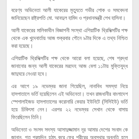
বরেণ্য অভিনেতা আলী যাকেরের মৃত্যুতে গভীর শোক ও সমবেদনা
জানিয়েছেন রাষ্ট্রপতি মো. আবদুল হামিদ ও প্রধানমন্ত্রী শেখ হাসিনা।
আলী যাকেরের মালিকাধীন বিজ্ঞাপনী সংস্থা এশিয়াটিক থ্রিসিক্সটির পক্ষ
থেকে এক খুদেবার্তায় আজ শুক্রবার পৌনে ৯টার দিকে এ তথ্য নিশ্চিত
করা হয়েছে।
এশিয়াটিক থ্রিসিক্সটির পক্ষ থেকে আরো বলা হয়েছে, শেষ শ্রদ্ধা
জানানোর জন্য আলী যাকেরের মরদেহ আজ বেলা ১১টায় মুক্তিযুদ্ধ
জাদুঘরে নেওয়া হবে।
এর আগে ১৯ নভেম্বর জানা গিয়েছিল, নানাবিধ সমস্যা নিয়ে
হাসপাতালে ভর্তি হয়েছিলেন এই অভিনেতা। তখন রাজধানীর বাংলাদেশ
স্পেশালাইজড হাসপাতালের করোনারি কেয়ার ইউনিটে (সিসিইউ) ভর্তি
হয়ে চিকিৎসা নেন। এরপর ২২ নভেম্বর সেখান থেকে বাসায়
ফিরেছিলেন তিনি।
অভিনেতা ও সংসদ সদস্য আসাদুজ্জামান নূর আমার দেশের সংবাদ কে
জানান, গত পরশুদিন হঠাৎ করে ফের শরীরের অবস্থার অবনতি হলে