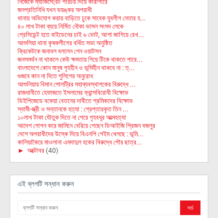
নিজেকে ম্যাজিস্ট্রেট পরিচয় দিয়ে কারাগারে
জনপ্রতিনিধি যখন ভয়ঙ্কর অপরাধী
থানায় অভিযোগ করায় বাড়িতে ঢুকে সাবেক যুবলীগ নেতার হ...
৪০ লাখ টাকা ব্যয়ে নির্মিত নৌকা ভাসল সংসদ লেকে
প্রেসিডেন্ট হতে বাইডেনের চাই ৬ ভোট, আশা জাগিয়ে রেখ...
আশুলিয়া থানা কৃষকলীগের বর্ধিত সভা অনুষ্ঠিত
ক্রিকেটকে জনাবল বললেন শেন ওয়াটসন
জনসমর্থন না থাকলে কেউ ক্ষমতায় গিয়ে টিকে থাকতে পারে...
বাংলাদেশে কোন মানুষ গৃহহীন ও ভূমিহীন থাকবে না : ত্...
গুজবে কান না দিতে পুলিশের অনুরোধ
আশুলিয়ায় বিমান পোলট্রির মহাব্যবস্থাপকের বিরুদ্ধে ...
রাজধানীতে হেফাজতে ইসলামের ফ্রান্সবিরোধী বিক্ষোভ
ডিইপিজেডে বকেয়া বেতনের দাবীতে শ্রমিকদের বিক্ষোভ
স্বামী-স্ত্রী ও সন্তানকে হত্যা : গ্রেপ্তারকৃত তিন ...
১০লাখ টাকা যৌতুক দিতে না পেরে গৃহবধূর আত্মহত্যা
আদেশ গোপন করে জামিনে বেরিয়ে গেছেন ডিআইজি প্রিজন বজলুর
দেশে অপরাধীদের উস্কে দিয়ে বিএনপি গেইম খেলছে : ভূমি...
কালিয়াকৈরে মাওলানা এমদাদুল হকের বিরুদ্ধে পৌর ছাত্র...
►
অক্টোবর
(40)
এই ব্লগটি সন্ধান করুন