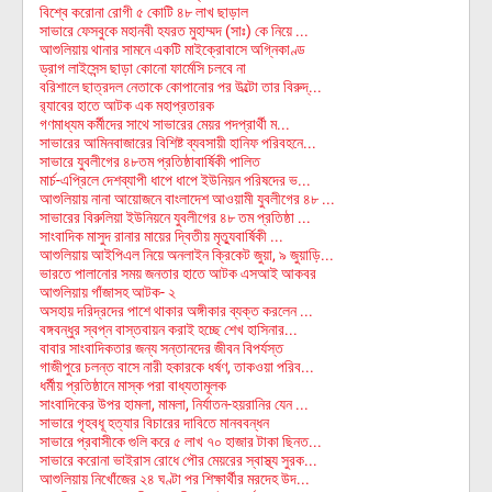
বিশ্বে করোনা রোগী ৫ কোটি ৪৮ লাখ ছাড়াল
সাভারে ফেসবুকে মহানবী হযরত মুহাম্মদ (সাঃ) কে নিয়ে ...
আশুলিয়ায় থানার সামনে একটি মাইক্রোবাসে অগ্নিকাণ্ড
ড্রাগ লাইসেন্স ছাড়া কোনো ফার্মেসি চলবে না
বরিশালে ছাত্রদল নেতাকে কোপানোর পর উল্টো তার বিরুদ্...
র‌্যাবের হাতে আটক এক মহাপ্রতারক
গণমাধ্যম কর্মীদের সাথে সাভারের মেয়র পদপ্রার্থী ম...
সাভারের আমিনবাজারের বিশিষ্ট ব্যবসায়ী হানিফ পরিবহনে...
সাভারে যুবলীগের ৪৮তম প্রতিষ্ঠাবার্ষিকী পালিত
মার্চ-এপ্রিলে দেশব্যাপী ধাপে ধাপে ইউনিয়ন পরিষদের ভ...
আশুলিয়ায় নানা আয়োজনে বাংলাদেশ আওয়ামী যুবলীগের ৪৮ ...
সাভারের বিরুলিয়া ইউনিয়নে যুবলীগের ৪৮ তম প্রতিষ্ঠা ...
সাংবাদিক মাসুদ রানার মায়ের দ্বিতীয় মৃত্যুবার্ষিকী ...
আশুলিয়ায় আইপিএল নিয়ে অনলাইন ক্রিকেট জুয়া, ৯ জুয়াড়ি...
ভারতে পালানোর সময় জনতার হাতে আটক এসআই আকবর
আশুলিয়ায় গাঁজাসহ আটক- ২
অসহায় দরিদ্রদের পাশে থাকার অঙ্গীকার ব্যক্ত করলেন ...
বঙ্গবন্ধুর স্বপ্ন বাস্তবায়ন করাই হচ্ছে শেখ হাসিনার...
বাবার সাংবাদিকতার জন্য সন্তানদের জীবন বিপর্যস্ত
গাজীপুরে চলন্ত বাসে নারী হকারকে ধর্ষণ, তাকওয়া পরিব...
ধর্মীয় প্রতিষ্ঠানে মাস্ক পরা বাধ্যতামূলক
সাংবাদিকের উপর হামলা, মামলা, নির্যাতন-হয়রানির যেন ...
সাভারে গৃহবধূ হত্যার বিচারের দাবিতে মানববন্ধন
সাভারে প্রবাসীকে গুলি করে ৫ লাখ ৭০ হাজার টাকা ছিনত...
সাভারে করোনা ভাইরাস রোধে পৌর মেয়রের স্বাস্থ্য সুরক...
আশুলিয়ায় নিখোঁজের ২৪ ঘণ্টা পর শিক্ষার্থীর মরদেহ উদ...