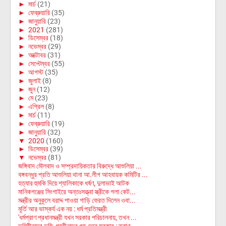
►
মার্চ
(21)
►
ফেব্রুয়ারি
(35)
►
জানুয়ারি
(23)
►
2021
(281)
►
ডিসেম্বর
(18)
►
নভেম্বর
(29)
►
অক্টোবর
(31)
►
সেপ্টেম্বর
(55)
►
আগস্ট
(35)
►
জুলাই
(8)
►
জুন
(12)
►
মে
(23)
►
এপ্রিল
(8)
►
মার্চ
(11)
►
ফেব্রুয়ারি
(19)
►
জানুয়ারি
(32)
▼
2020
(160)
►
ডিসেম্বর
(39)
▼
নভেম্বর
(81)
জঙ্গিবাদ মৌলবাদ ও সম্প্রদায়িকতার বিরুদ্ধে আশুলিয়া ...
বঙ্গবন্ধুর প্রতি আশুলিয়া থানা আ.লীগ আহবায়ক কমিটির ...
হত্যার হুমকি দিয়ে শ্যালিকাকে ধর্ষণ, দুলাভাই আটক
মানিকগঞ্জের সিংগাইরে অন্তঃসত্ত্বা স্ত্রীকে গলা কেট...
মন্ত্রীর অনুকূলে বরাদ্দ পাওয়া গাড়ি ফেরত দিলেন ওবা...
মূর্তি আর ভাস্কর্য এক নয় : ধর্ম প্রতিমন্ত্রী
'ধর্মপ্রাণ প্রধানমন্ত্রী যখন সরকার পরিচালনায়, তখন ...
ভূমিহীনদের ভূমি, গৃহহীনদের গৃহ দেবে সরকার : ত্রাণ ...