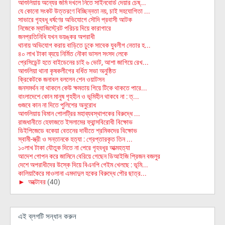
আশুলিয়ায় অন্যের জমি দখলে নিতে সাইনবোর্ড দেয়ার চেষ্...
যে কোনো সংকট উত্তরণে বিচ্ছিন্নতা নয়, চাই সহযোগিতা ...
সাভারে গৃহবধূ ধর্ষণের অভিযোগে সৌদি প্রবাসী আটক
নিজেকে ম্যাজিস্ট্রেট পরিচয় দিয়ে কারাগারে
জনপ্রতিনিধি যখন ভয়ঙ্কর অপরাধী
থানায় অভিযোগ করায় বাড়িতে ঢুকে সাবেক যুবলীগ নেতার হ...
৪০ লাখ টাকা ব্যয়ে নির্মিত নৌকা ভাসল সংসদ লেকে
প্রেসিডেন্ট হতে বাইডেনের চাই ৬ ভোট, আশা জাগিয়ে রেখ...
আশুলিয়া থানা কৃষকলীগের বর্ধিত সভা অনুষ্ঠিত
ক্রিকেটকে জনাবল বললেন শেন ওয়াটসন
জনসমর্থন না থাকলে কেউ ক্ষমতায় গিয়ে টিকে থাকতে পারে...
বাংলাদেশে কোন মানুষ গৃহহীন ও ভূমিহীন থাকবে না : ত্...
গুজবে কান না দিতে পুলিশের অনুরোধ
আশুলিয়ায় বিমান পোলট্রির মহাব্যবস্থাপকের বিরুদ্ধে ...
রাজধানীতে হেফাজতে ইসলামের ফ্রান্সবিরোধী বিক্ষোভ
ডিইপিজেডে বকেয়া বেতনের দাবীতে শ্রমিকদের বিক্ষোভ
স্বামী-স্ত্রী ও সন্তানকে হত্যা : গ্রেপ্তারকৃত তিন ...
১০লাখ টাকা যৌতুক দিতে না পেরে গৃহবধূর আত্মহত্যা
আদেশ গোপন করে জামিনে বেরিয়ে গেছেন ডিআইজি প্রিজন বজলুর
দেশে অপরাধীদের উস্কে দিয়ে বিএনপি গেইম খেলছে : ভূমি...
কালিয়াকৈরে মাওলানা এমদাদুল হকের বিরুদ্ধে পৌর ছাত্র...
►
অক্টোবর
(40)
এই ব্লগটি সন্ধান করুন