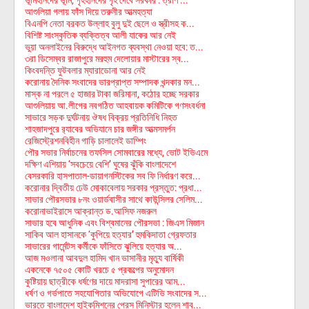
আশুলিয়া গলায় ফাঁস দিয়ে তরুনীর আত্মহত্যা
বিএনপি নেতা বরকত উল্লাহ বুলু দুই ছেলে ও স্ত্রীসহ ক...
বিশিষ্ট সাংস্কৃতিক ব্যক্তিত্ব আলী যাকের আর নেই
ভুয়া অনলাইনের বিরুদ্ধে আইনগত ব্যবস্থা নেওয়া হবে: ত...
৩রা ডিসেম্বর রাজাপুরে মরহুম দেলোয়ার মাস্টারের স্ব...
কিংবদন্তি ফুটবলার ম্যারাডোনা আর নেই
করোনায় দৈনিক সংবাদের ভারপ্রাপ্ত সম্পাদক খন্দকার মন...
মাস্ক না পরলে ৫ হাজার টাকা জরিমানা, কঠোর হচ্ছে সরকার
আশুলিয়ায় আ.লীগের নবগঠিত আহবায়ক কমিটিকে গণসংবর্ধনা
সাভারে সড়ক দুর্ঘটনায় ঔষধ বিক্রয় প্রতিনিধি নিহত
শাহজাদপুরে র‌্যাবের অভিযানে চার জঙ্গীর আত্মসমর্পন
রেজিস্ট্রেশনবিহীন গাড়ি চালালেই ডাম্পিং
পৌর সভার নির্বাচনের তফসিল সোমবারের মধ্যে, ভোট ইভিএমে
দক্ষিণ এশিয়ায় ‘সবচেয়ে বেশি’ ঘুষের ঝুঁকি বাংলাদেশে
বেসরকারি হাসপাতাল-ডায়াগনস্টিকের সব ফি নির্ধারণ করে...
করোনার দ্বিতীয় ঢেউ মোকাবেলায় সরকার প্রস্তুত: প্রধা...
সাভার পৌরসভার ৮নং ওয়ার্ডবাসীর সাথে কাউন্সিলর সেলিম...
করোনাভাইরাসে আক্রান্ত ড.আসিফ নজরুল
সাভার হবে আধুনিক এবং বিশ্বমানের পৌরসভা : জিএস মিজান
সাকিব আল হাসানকে ‘কুপিয়ে হত্যার’ হুমকিদাতা গ্রেফতার
সাভারের গার্মেন্টস কর্মীকে ফাঁসিতে ঝুলিয়ে হত্যার অ...
আজ মওলানা আবদুল হামিদ খান ভাসানীর মৃত্যু বার্ষিকী
একনেকে ৭৫০৫ কোটি খরচে ৫ প্রকল্পের অনুমোদন
কুষ্টিয়ায় ছাত্রীকে ধর্ষণের দায়ে মাদরাসা সুপারের আম...
ধর্ষণ ও গর্ভপাতে সহযোগিতার অভিযোগে এটিভি সংবাদের স...
ভারতে বাংলাদেশ হাইকমিশনের প্রেস মিনিস্টার হলেন শাব...