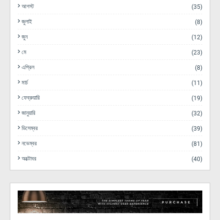
আগস্ট
(35)
জুলাই
(8)
জুন
(12)
মে
(23)
এপ্রিল
(8)
মার্চ
(11)
ফেব্রুয়ারি
(19)
জানুয়ারি
(32)
ডিসেম্বর
(39)
নভেম্বর
(81)
অক্টোবর
(40)