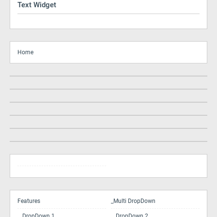
Text Widget
Home
Features
_Multi DropDown
__DropDown 1
__DropDown 2