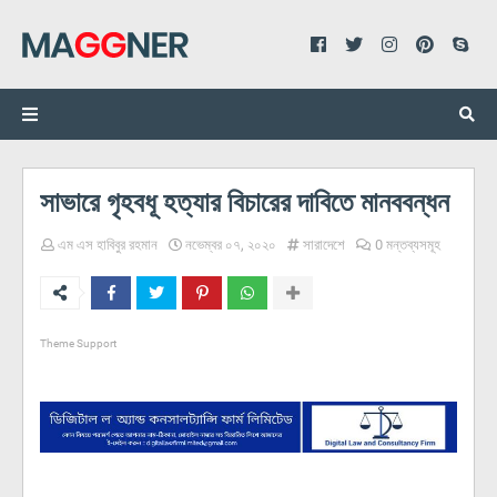
সাভারে গৃহবধূ হত্যার বিচারের দাবিতে মানববন্ধন
এম এস হাবিবুর রহমান
নভেম্বর ০৭, ২০২০
সারাদেশে
0 মন্তব্যসমূহ
Theme Support