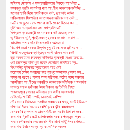
জঙ্গিবাদ মৌলবাদ ও সম্প্রদায়িকতার বিরুদ্ধে আশুলিয়া ...
বঙ্গবন্ধুর প্রতি আশুলিয়া থানা আ.লীগ আহবায়ক কমিটির ...
হত্যার হুমকি দিয়ে শ্যালিকাকে ধর্ষণ, দুলাভাই আটক
মানিকগঞ্জের সিংগাইরে অন্তঃসত্ত্বা স্ত্রীকে গলা কেট...
মন্ত্রীর অনুকূলে বরাদ্দ পাওয়া গাড়ি ফেরত দিলেন ওবা...
মূর্তি আর ভাস্কর্য এক নয় : ধর্ম প্রতিমন্ত্রী
'ধর্মপ্রাণ প্রধানমন্ত্রী যখন সরকার পরিচালনায়, তখন ...
ভূমিহীনদের ভূমি, গৃহহীনদের গৃহ দেবে সরকার : ত্রাণ ...
আশুলিয়া গলায় ফাঁস দিয়ে তরুনীর আত্মহত্যা
বিএনপি নেতা বরকত উল্লাহ বুলু দুই ছেলে ও স্ত্রীসহ ক...
বিশিষ্ট সাংস্কৃতিক ব্যক্তিত্ব আলী যাকের আর নেই
ভুয়া অনলাইনের বিরুদ্ধে আইনগত ব্যবস্থা নেওয়া হবে: ত...
৩রা ডিসেম্বর রাজাপুরে মরহুম দেলোয়ার মাস্টারের স্ব...
কিংবদন্তি ফুটবলার ম্যারাডোনা আর নেই
করোনায় দৈনিক সংবাদের ভারপ্রাপ্ত সম্পাদক খন্দকার মন...
মাস্ক না পরলে ৫ হাজার টাকা জরিমানা, কঠোর হচ্ছে সরকার
আশুলিয়ায় আ.লীগের নবগঠিত আহবায়ক কমিটিকে গণসংবর্ধনা
সাভারে সড়ক দুর্ঘটনায় ঔষধ বিক্রয় প্রতিনিধি নিহত
শাহজাদপুরে র‌্যাবের অভিযানে চার জঙ্গীর আত্মসমর্পন
রেজিস্ট্রেশনবিহীন গাড়ি চালালেই ডাম্পিং
পৌর সভার নির্বাচনের তফসিল সোমবারের মধ্যে, ভোট ইভিএমে
দক্ষিণ এশিয়ায় ‘সবচেয়ে বেশি’ ঘুষের ঝুঁকি বাংলাদেশে
বেসরকারি হাসপাতাল-ডায়াগনস্টিকের সব ফি নির্ধারণ করে...
করোনার দ্বিতীয় ঢেউ মোকাবেলায় সরকার প্রস্তুত: প্রধা...
সাভার পৌরসভার ৮নং ওয়ার্ডবাসীর সাথে কাউন্সিলর সেলিম...
করোনাভাইরাসে আক্রান্ত ড.আসিফ নজরুল