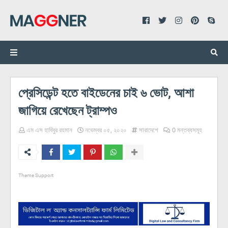
প্রেসিডেন্ট হতে বাইডেনের চাই ৬ ভোট, আশা
জাগিয়ে রেখেছেন ট্রাম্পও
এম এস হাবিবুর রহমান
নভেম্বর ০৫, ২০২০
সারাদেশে
0 মন্তব্যসমূহ
Theme Support