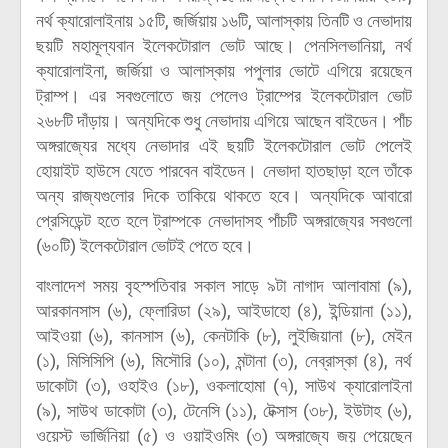
নর্থ ক্যারোলাইনায় ১৫টি, জর্জিয়ায় ১৬টি, আলাস্কায় তিনটি ও নেভাদায়
ছয়টি মহামূল্যবান ইলেকটোরাল ভোট আছে। পেনসিলভানিয়া, নর্থ
ক্যারোলাইনা, জর্জিয়া ও আলাস্কায় পপুলার ভোটে এগিয়ে রয়েছেন
ট্রাম্প। এর সবগুলোতে জয় পেলেও ট্রাম্পের ইলেকটোরাল ভোট
২৬৮টি দাঁড়ায়। অন্যদিকে শুধু নেভাদায় এগিয়ে আছেন বাইডেন। পাঁচ
অঙ্গরাজ্যের মধ্যে নেভাদার এই ছয়টি ইলেকটোরাল ভোট পেলেই
হোয়াইট হাউসে যেতে পারবেন বাইডেন। নেভাদা হাতছাড়া হলে তাঁকে
অন্য রাজ্যগুলোর দিকে তাকিয়ে থাকতে হবে। অন্যদিকে আবারো
প্রেসিডেন্ট হতে হলে ট্রাম্পকে নেভাদাসহ পাঁচটি অঙ্গরাজ্যের সবগুলো
(৬০টি) ইলেকটোরাল ভোটই পেতে হবে।
বাংলাদেশ সময় বৃহস্পতিবার সকাল সাড়ে ৯টা নাগাদ আলাবামা (৯),
আরকানসাস (৬), ফ্লোরিডা (২৯), আইডাহো (৪), ইন্ডিয়ানা (১১),
আইওয়া (৬), কানসাস (৬), কেনটাকি (৮), লুইজিয়ানা (৮), মেইন
(১), মিসিসিপি (৬), মিসৌরি (১০), মন্টানা (৩), নেব্রাস্কা (৪), নর্থ
ডাকোটা (৩), ওহাইও (১৮), ওকলাহোমা (৭), সাউথ ক্যারোলাইনা
(৯), সাউথ ডাকোটা (৩), টেনেসি (১১), টেক্সাস (৩৮), ইউটাহ (৬),
ওয়েস্ট ভার্জিনিয়া (৫) ও ওয়াইওমিং (৩) অঙ্গরাজ্যে জয় পেয়েছেন