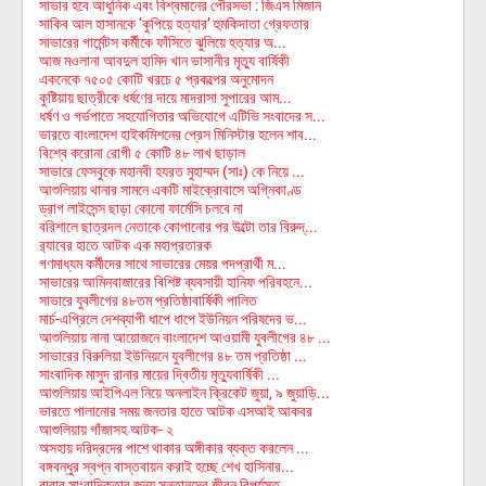
সাভার হবে আধুনিক এবং বিশ্বমানের পৌরসভা : জিএস মিজান
সাকিব আল হাসানকে ‘কুপিয়ে হত্যার’ হুমকিদাতা গ্রেফতার
সাভারের গার্মেন্টস কর্মীকে ফাঁসিতে ঝুলিয়ে হত্যার অ...
আজ মওলানা আবদুল হামিদ খান ভাসানীর মৃত্যু বার্ষিকী
একনেকে ৭৫০৫ কোটি খরচে ৫ প্রকল্পের অনুমোদন
কুষ্টিয়ায় ছাত্রীকে ধর্ষণের দায়ে মাদরাসা সুপারের আম...
ধর্ষণ ও গর্ভপাতে সহযোগিতার অভিযোগে এটিভি সংবাদের স...
ভারতে বাংলাদেশ হাইকমিশনের প্রেস মিনিস্টার হলেন শাব...
বিশ্বে করোনা রোগী ৫ কোটি ৪৮ লাখ ছাড়াল
সাভারে ফেসবুকে মহানবী হযরত মুহাম্মদ (সাঃ) কে নিয়ে ...
আশুলিয়ায় থানার সামনে একটি মাইক্রোবাসে অগ্নিকাণ্ড
ড্রাগ লাইসেন্স ছাড়া কোনো ফার্মেসি চলবে না
বরিশালে ছাত্রদল নেতাকে কোপানোর পর উল্টো তার বিরুদ্...
র‌্যাবের হাতে আটক এক মহাপ্রতারক
গণমাধ্যম কর্মীদের সাথে সাভারের মেয়র পদপ্রার্থী ম...
সাভারের আমিনবাজারের বিশিষ্ট ব্যবসায়ী হানিফ পরিবহনে...
সাভারে যুবলীগের ৪৮তম প্রতিষ্ঠাবার্ষিকী পালিত
মার্চ-এপ্রিলে দেশব্যাপী ধাপে ধাপে ইউনিয়ন পরিষদের ভ...
আশুলিয়ায় নানা আয়োজনে বাংলাদেশ আওয়ামী যুবলীগের ৪৮ ...
সাভারের বিরুলিয়া ইউনিয়নে যুবলীগের ৪৮ তম প্রতিষ্ঠা ...
সাংবাদিক মাসুদ রানার মায়ের দ্বিতীয় মৃত্যুবার্ষিকী ...
আশুলিয়ায় আইপিএল নিয়ে অনলাইন ক্রিকেট জুয়া, ৯ জুয়াড়ি...
ভারতে পালানোর সময় জনতার হাতে আটক এসআই আকবর
আশুলিয়ায় গাঁজাসহ আটক- ২
অসহায় দরিদ্রদের পাশে থাকার অঙ্গীকার ব্যক্ত করলেন ...
বঙ্গবন্ধুর স্বপ্ন বাস্তবায়ন করাই হচ্ছে শেখ হাসিনার...
বাবার সাংবাদিকতার জন্য সন্তানদের জীবন বিপর্যস্ত