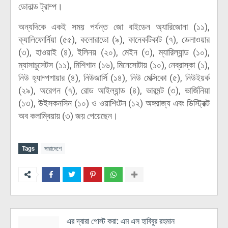
ডোনাল্ড ট্রাম্প।
অন্যদিকে একই সময় পর্যন্ত জো বাইডেন অ্যারিজোনা (১১),
ক্যালিফোর্নিয়া (৫৫), কলোরাডো (৯), কানেকটিকাট (৭), ডেলাওয়ার
(৩), হাওয়াই (৪), ইলিনয় (২০), মেইন (৩), ম্যারিল্যান্ড (১০),
ম্যাসাচুসেটস (১১), মিশিগান (১৬), মিনেসোটায় (১০), নেব্রাস্কা (১),
নিউ হ্যাম্পশায়ার (৪), নিউজার্সি (১৪), নিউ মেক্সিকো (৫), নিউইয়র্ক
(২৯), অরেগন (৭), রোড আইল্যান্ড (৪), ভারমন্ট (৩), ভার্জিনিয়া
(১৩), উইসকনসিন (১০) ও ওয়াশিংটন (১২) অঙ্গরাজ্য এবং ডিস্ট্রিক্ট
অব কলাম্বিয়ায় (৩) জয় পেয়েছেন।
Tags
সারাদেশে
এর দ্বারা পোস্ট করা:
এম এস হাবিবুর রহমান