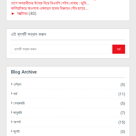
দেশে অপরাধীদের উস্কে দিয়ে বিএনপি গেইম খেলছে : ভূমি...
কালিয়াকৈরে মাওলানা এমদাদুল হকের বিরুদ্ধে পৌর ছাত্র...
►
অক্টোবর
(40)
এই ব্লগটি সন্ধান করুন
Blog Archive
এপ্রিল
(5)
মার্চ
(11)
ফেব্রুয়ারি
(5)
জানুয়ারি
(7)
আগস্ট
(15)
জুলাই
(3)