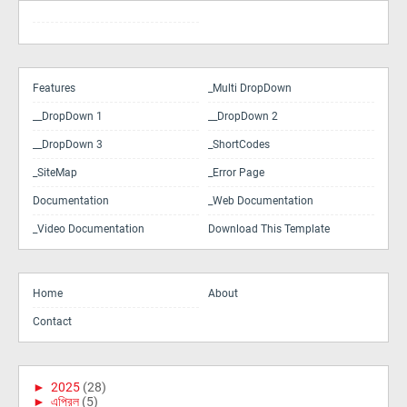
Features
_Multi DropDown
__DropDown 1
__DropDown 2
__DropDown 3
_ShortCodes
_SiteMap
_Error Page
Documentation
_Web Documentation
_Video Documentation
Download This Template
Home
About
Contact
►
2025
(28)
►
এপ্রিল
(5)