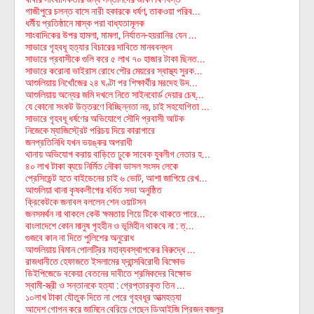
গাজীপুরে চলন্ত বাসে নারী হকারকে ধর্ষণ, তাকওয়া পরিব...
ধর্মীয় প্রতিষ্ঠানে মাস্ক পরা বাধ্যতামূলক
সাংবাদিকের উপর হামলা, মামলা, নির্যাতন-হয়রানির যেন ...
সাভারে গৃহবধূ হত্যার বিচারের দাবিতে মানববন্ধন
সাভারে প্রবাসীকে গুলি করে ৫ লাখ ৭০ হাজার টাকা ছিনত...
সাভারে করোনা ভাইরাস রোধে পৌর মেয়রের স্বাস্থ্য সুরক...
আশুলিয়ায় নিখোঁজের ২৪ ঘণ্টা পর শিক্ষার্থীর মরদেহ উদ...
আশুলিয়ায় অন্যের জমি দখলে নিতে সাইনবোর্ড দেয়ার চেষ্...
যে কোনো সংকট উত্তরণে বিচ্ছিন্নতা নয়, চাই সহযোগিতা ...
সাভারে গৃহবধূ ধর্ষণের অভিযোগে সৌদি প্রবাসী আটক
নিজেকে ম্যাজিস্ট্রেট পরিচয় দিয়ে কারাগারে
জনপ্রতিনিধি যখন ভয়ঙ্কর অপরাধী
থানায় অভিযোগ করায় বাড়িতে ঢুকে সাবেক যুবলীগ নেতার হ...
৪০ লাখ টাকা ব্যয়ে নির্মিত নৌকা ভাসল সংসদ লেকে
প্রেসিডেন্ট হতে বাইডেনের চাই ৬ ভোট, আশা জাগিয়ে রেখ...
আশুলিয়া থানা কৃষকলীগের বর্ধিত সভা অনুষ্ঠিত
ক্রিকেটকে জনাবল বললেন শেন ওয়াটসন
জনসমর্থন না থাকলে কেউ ক্ষমতায় গিয়ে টিকে থাকতে পারে...
বাংলাদেশে কোন মানুষ গৃহহীন ও ভূমিহীন থাকবে না : ত্...
গুজবে কান না দিতে পুলিশের অনুরোধ
আশুলিয়ায় বিমান পোলট্রির মহাব্যবস্থাপকের বিরুদ্ধে ...
রাজধানীতে হেফাজতে ইসলামের ফ্রান্সবিরোধী বিক্ষোভ
ডিইপিজেডে বকেয়া বেতনের দাবীতে শ্রমিকদের বিক্ষোভ
স্বামী-স্ত্রী ও সন্তানকে হত্যা : গ্রেপ্তারকৃত তিন ...
১০লাখ টাকা যৌতুক দিতে না পেরে গৃহবধূর আত্মহত্যা
আদেশ গোপন করে জামিনে বেরিয়ে গেছেন ডিআইজি প্রিজন বজলুর