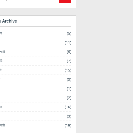
g Archive
িল
(5)
(11)
ুয়ারি
(5)
ারি
(7)
ট
(15)
ই
(3)
(1)
(2)
িল
(16)
(3)
ুয়ারি
(19)