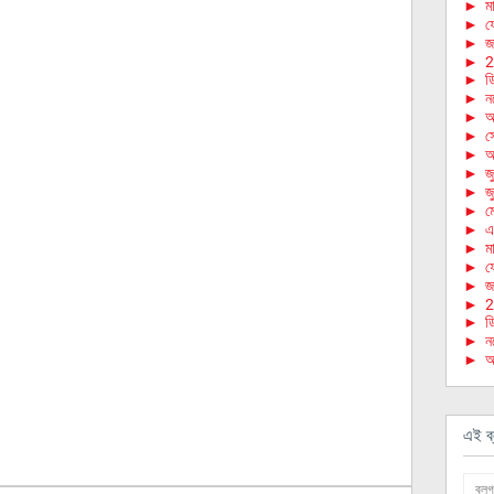
►
মা
►
ফে
►
জা
►
2
►
ড
►
ন
►
অ
►
স
►
আ
►
জ
►
জ
►
ম
►
এ
►
মা
►
ফে
►
জা
►
2
►
ড
►
ন
►
অ
এই ব্