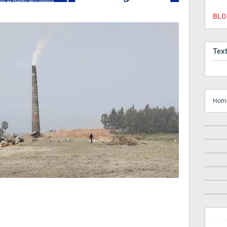
BLOG
Tex
Hom