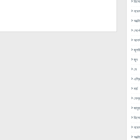
ডিসে
নভেম
অক্ট
সেপ্ট
আগস্
জুলা
জুন
মে
এপ্র
মার্চ
ফেব্র
জানুয়
ডিসে
নভেম
অক্ট