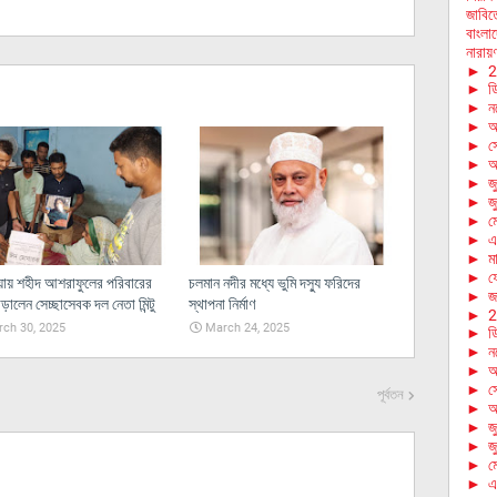
জাবিতে
বাংলা
নারায়ণ
►
2
►
ড
►
ন
►
অ
►
স
►
আ
►
জ
►
জ
►
ম
►
এ
►
মা
►
ফে
ায় শহীদ আশরাফুলের পরিবারের
চলমান নদীর মধ্যে ভুমি দস্যু ফরিদের
►
জা
ড়ালেন সেচ্ছাসেবক দল নেতা মিন্টু
স্থাপনা নির্মাণ
►
2
ch 30, 2025
March 24, 2025
►
ড
►
ন
►
অ
►
স
পূর্বতন
►
আ
►
জ
►
জ
►
ম
►
এ