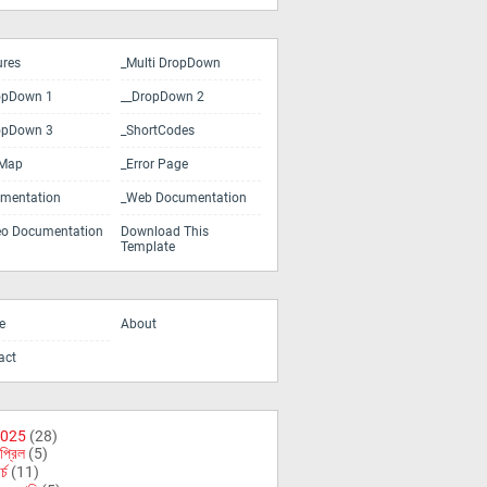
ures
_Multi DropDown
opDown 1
__DropDown 2
opDown 3
_ShortCodes
eMap
_Error Page
mentation
_Web Documentation
eo Documentation
Download This
Template
e
About
act
025
(28)
প্রিল
(5)
র্চ
(11)