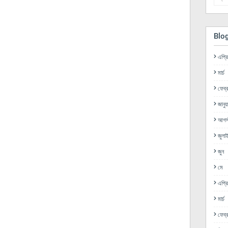
Blo
এপ্র
মার্চ
ফেব্র
জানুয়
আগস্
জুলা
জুন
মে
এপ্র
মার্চ
ফেব্র