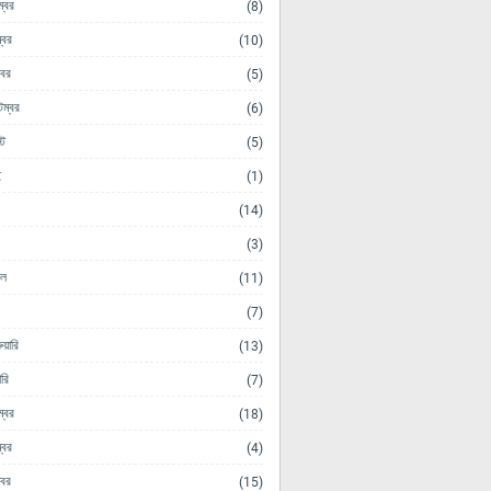
ম্বর
(8)
্বর
(10)
োবর
(5)
েম্বর
(6)
ট
(5)
ই
(1)
(14)
(3)
িল
(11)
(7)
ুয়ারি
(13)
ারি
(7)
ম্বর
(18)
্বর
(4)
োবর
(15)