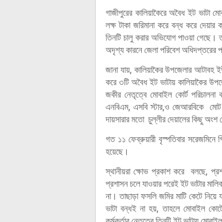
গাজীপুরের কালিয়াকৈরে অবৈধ ইট ভাটা মোব
লক্ষ টাকা জরিমানা করে বন্ধ করে দেয়া
তিনটি চালু করার অভিযোগ পাওয়া গেছে। ত
অদৃশ্য কারনে জেলা পরিবেশ অধিদপ্তরের পক
জানা যায়, কালিয়াকৈর উপজেলার আটাবহ ই
করে ৩টি অবৈধ ইট ভাটায় কালিয়াকৈর উপজেলা ন
জকীর নেতৃত্বে মোবাইল কোর্ট পরিচাল
এনবিএম, এসবি স্টার,ও জেআরবিকে মোট ১
দায়সারার মতো চুল্লীর দেয়ালের কিছু অংশ 
গত ১১ ফেব্রুয়ারী বৃস্পতিবার সরেজমিনে গ
হয়েছে।
স্থানীয়রা ক্ষোভ প্রকাশ করে বলছে, প্
প্রশাসন চলে যাওয়ার পরেই ইট ভাটার মাল
না। তাছাড়া ফসলি জমির মাটি কেটে নিয়ে
ভাটা বন্ধই না হয়, তাহলে মোবাইল কোর্
কর্মকর্তার নেতৃত্বে তিনটি ইট ভাটায় মোবা