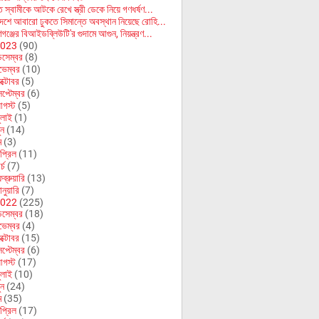
 স্বামীকে আটকে রেখে স্ত্রী ডেকে নিয়ে গণধর্ষণ...
দেশে আবারো ঢুকতে সিমান্তে অবস্থান নিয়েছে রোহি...
গঞ্জের বিআইডব্লিউটি'র গুদামে আগুন, নিয়ন্ত্রণ...
023
(90)
িসেম্বর
(8)
ভেম্বর
(10)
ক্টোবর
(5)
েপ্টেম্বর
(6)
গস্ট
(5)
ুলাই
(1)
ুন
(14)
ে
(3)
প্রিল
(11)
র্চ
(7)
ব্রুয়ারি
(13)
নুয়ারি
(7)
022
(225)
িসেম্বর
(18)
ভেম্বর
(4)
ক্টোবর
(15)
েপ্টেম্বর
(6)
গস্ট
(17)
ুলাই
(10)
ুন
(24)
ে
(35)
প্রিল
(17)