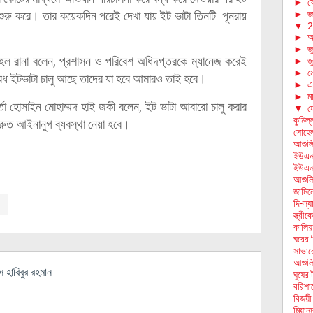
►
ফে
►
জা
রু করে। তার কয়েকদিন পরেই দেখা যায় ইট ভাটা তিনটি পূনরায়
▼
2
►
আ
►
জ
হেল রানা বলেন, প্রশাসন ও পরিবেশ অধিদপ্তরকে ম্যানেজ করেই
►
জ
►
ম
বৈধ ইটভাটা চালু আছে তাদের যা হবে আমারও তাই হবে।
►
এ
►
মা
কর্তা হোসাইন মোহাম্মদ হাই জকী বলেন, ইট ভাটা আবারো চালু করার
▼
ফে
কুমিল
্রুত আইনানুগ ব্যবস্থা নেয়া হবে।
সোহেল
আশুলি
ইউএনও
ইউএনও
আশুলি
জামিন
দি-ল্য
স্ত্রী
কালিয়
ঘরের 
সাভার
আশুলি
হাবিবুর রহমান
ঘুষের 
বরিশা
বিজয়ী
মিয়ান