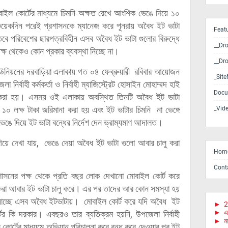
াইল কোর্টের মাধ্যমে চিমনি অক্ষত রেখে আংশিক ভেঙে দিয়ে ১০
র কয়েকদিন পরেই প্রশাসনকে ম্যানেজ করে পূনরায় অবৈধ ইট ভাটা
Feat
বে পরিবেশের ছারপত্রবিহীন এসব অবৈধ ইট ভাটা গুলোর বিরুদ্ধে
__Dr
্ষ থেকেও কোন প্রকার ব্যবস্থা নিচ্ছে না।
__Dr
উনিয়নের দরবাড়িয়া এলাকায় গত ০৪ ফেব্রুয়ারী রবিবার আয়োজন
_Sit
ির্বাহী কর্মকর্তা ও নির্বাহী ম্যাজিস্ট্রেট হোসাইন মোহাম্মদ হাই
Docu
না করা হয়। এসময় ওই এলাকায় অবস্থিত তিনটি অবৈধ ইট ভাটা
০ লক্ষ টাকা জরিমানা করা হয় এবং ইট ভাটার চিমনি না ভেঙ্গে
_Vid
ভেঙে দিয়ে ইট ভাটা বন্ধের নির্দেশ দেন ভ্রাম্যমাণ আদালত।
িয়ে দেখা যায়, ভেঙে দেয়া অবৈধ ইট ভাটা গুলো আবার চালু করা
Hom
Cont
রশাসনের পক্ষ থেকে প্রতি বছর লোক দেখানো মোবাইল কোর্ট করে
িকরা আবার ইট ভাটা চালু করে। এর পর তাদের আর কোন সমস্যা হয়
 যাচ্ছে এসব অবৈধ ইটভাটায়। মোবাইল কোর্ট করে যদি অবৈধ ইট
►
2
►
এ
টের কি দরকার। এবছরও তার ব্যতিক্রম হয়নি, উপজেলা নির্বাহী
►
মা
ইল কোর্টের মাধ্যমে অভিযান পরিচালনা করে বন্ধ করে দেওয়ার পর ইট