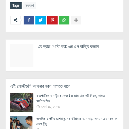
Tags
সারাদেশ
এর দ্বারা পোস্ট করা:
এম এস হাবিবুর রহমান
এই পোস্টগুলি আপনার ভাল লাগতে পারে
রাজশাহীতে বাস-ট্রাক সংঘর্ষে ৩ জামায়াত কর্মী নিহত, আহত
অর্ধশতাধিক
April 07, 2025
আশুলিয়ায় শহীদ আশরাফুলের পরিবারের পাশে দাড়ালেন সেচ্ছাসেবক দল
নেতা মিন্টু