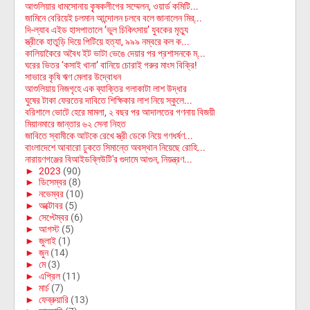
আশুলিয়ার ধামসোনায় কৃৃষকলীগের সম্মেলন, ওয়ার্ড কমিটি...
জামিনে বেরিয়েই চলমান আন্দোলন চলবে বলে জানালেন মির্...
দি-ল্যাব এইড হাসপাতালে ’ভুল চিকিৎসায়’ যুবকের মৃত্যু
স্ত্রীকে হাতুড়ি দিয়ে পিটিয়ে হত্যা, ৯৯৯ নম্বরে কল ক...
কালিয়াকৈরে অবৈধ ইট ভাটা ভেঙে দেয়ার পর প্রশাসনকে ম্...
ঘরের ভিতর ‘কসাই খানা’ বানিয়ে চোরাই গরুর মাংস বিক্রি!
সাভারে কৃষি ঋণ মেলার উদ্বোধন
আশুলিয়ায় নিজগৃহে এক ব্যাক্তির গলাকাটা লাশ উদ্ধার
ঘুষের টাকা ফেরতের দাবিতে শিক্ষিকার লাশ নিয়ে স্কুলে...
বরিশালে ভোটে হেরে মামলা, ২ বছর পর আদালতের গণনায় বিজয়ী
মিয়ানমারে জান্তার ৬২ সেনা নিহত
জাবিতে স্বামীকে আটকে রেখে স্ত্রী ডেকে নিয়ে গণধর্ষণ...
বাংলাদেশে আবারো ঢুকতে সিমান্তে অবস্থান নিয়েছে রোহি...
নারায়ণগঞ্জের বিআইডব্লিউটি'র গুদামে আগুন, নিয়ন্ত্রণ...
►
2023
(90)
►
ডিসেম্বর
(8)
►
নভেম্বর
(10)
►
অক্টোবর
(5)
►
সেপ্টেম্বর
(6)
►
আগস্ট
(5)
►
জুলাই
(1)
►
জুন
(14)
►
মে
(3)
►
এপ্রিল
(11)
►
মার্চ
(7)
►
ফেব্রুয়ারি
(13)