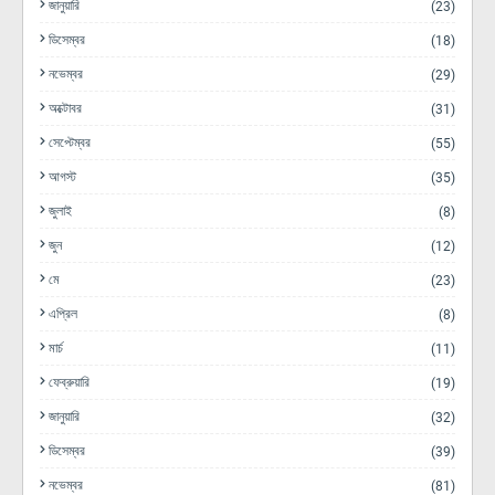
জানুয়ারি
(23)
ডিসেম্বর
(18)
নভেম্বর
(29)
অক্টোবর
(31)
সেপ্টেম্বর
(55)
আগস্ট
(35)
জুলাই
(8)
জুন
(12)
মে
(23)
এপ্রিল
(8)
মার্চ
(11)
ফেব্রুয়ারি
(19)
জানুয়ারি
(32)
ডিসেম্বর
(39)
নভেম্বর
(81)