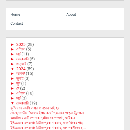
Home
About
Contact
►
2025
(28)
►
এপ্রিল
(5)
►
মার্চ
(11)
►
ফেব্রুয়ারি
(5)
►
জানুয়ারি
(7)
▼
2024
(59)
►
আগস্ট
(15)
►
জুলাই
(3)
►
জুন
(1)
►
মে
(2)
►
এপ্রিল
(16)
►
মার্চ
(3)
▼
ফেব্রুয়ারি
(19)
কুমিল্লায় এমপি বাহার যা বলেন তাই হয়
সোহেল সানীর "জানতে ইচ্ছে করে" গ্রন্থের মোড়ক উন্মোচন
আশুলিয়ায় নারী পোশাক শ্রমিক কে গণধর্ষণ, আটক ৫
ইউএনওর অপকর্মের নিউজ প্রকাশ করায়, সাংবাদিকের গাড়...
ইউএনওর অপকর্মের নিউজ প্রকাশ করায়, সংবাদকর্মীদের ছ...