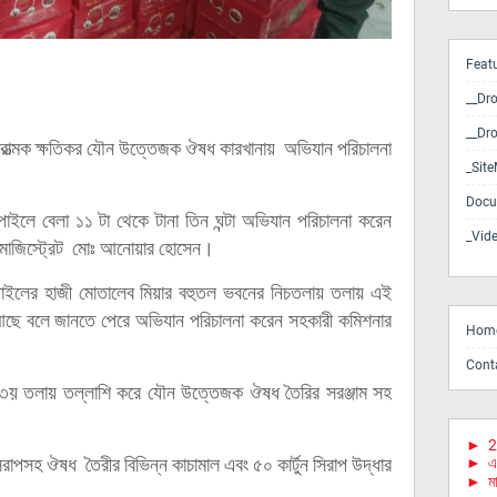
Feat
__Dr
__Dr
ন্য মারাত্মক ক্ষতিকর যৌন উত্তেজক ঔষধ কারখানায় অভিযান পরিচালনা
_Sit
Docu
াইপাইলে বেলা ১১ টা থেকে টানা তিন ঘন্টা অভিযান পরিচালনা করেন
_Vid
হী মাজিস্ট্রেট মোঃ আনোয়ার হোসেন।
পাইলের হাজী মোতালেব মিয়ার বহুতল ভবনের নিচতলায় তলায় এই
 বলে জানতে পেরে অভিযান পরিচালনা করেন সহকারী কমিশনার
Hom
Cont
 ৩য় তলায় তল্লাশি করে যৌন উত্তেজক ঔষধ তৈরির সরঞ্জাম সহ
►
2
সহ ঔষধ তৈরীর বিভিন্ন কাচামাল এবং ৫০ কার্টুন সিরাপ উদ্ধার
►
এ
►
মা