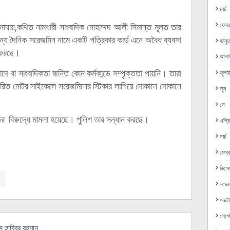
মার্চ
নাযায়,কথিত নামধারী সাংবাদিক মোহাম্মদ আলী সিমান্ত মূলত তার
ফেব্র
য দৈনিক সরেজমিন নামে একটি পত্রিকার কার্ড এনে অবৈধ ব্যবসা
জানুয়
র করছে।
আগস্
ে বা সাংবাদিকতা জনিত কোন কর্মকান্ডে সম্পৃক্ততা পায়নি। তারা
জুলা
ারিত মোটর সাইকেলে সরেজমিনের স্টিকার লাগিয়ে দোকানে দোকানে
জুন
মে
ের বিরুদ্ধে মামলা হয়েছে। পুলিশ তার সন্ধান করছে।
এপ্র
মার্চ
ফেব্র
ডিসে
নভেম
অক্ট
সেপ্ট
হাবিবুর রহমান