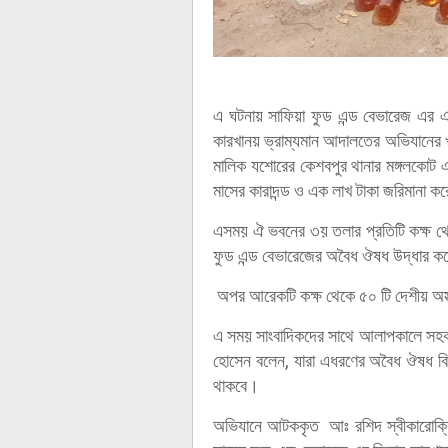
এ ঘটনায় সাফিয়া ফুড এন্ড বেভারেজ এর এ
কারখানয় ভ্রাম্যমান আদালতের অভিযানের
মালিক যশোরের কেশবপুর থানার মঙ্গলকোট 
মাসের কারাদন্ড ও এক লাখ টাকা জরিমানা 
এসময় ঐ ভবনের ৩য় তলার প্রতিটি কক্ষ থেক
ফুড এন্ড বেভারেজের অবৈধ ঔষধ উদ্ধার কর
অপর আরেকটি কক্ষ থেকে ৫০ টি দেশীয় অস্ত্
এ সময় সাংবাদিকদের সাথে আলাপকালে সহকার
হোসেন বলেন, যারা এধরণের অবৈধ ঔষধ বি
থাকবে।
অভিযানে আটককৃত আঃ রশিদ স্বীকারোক্তি 