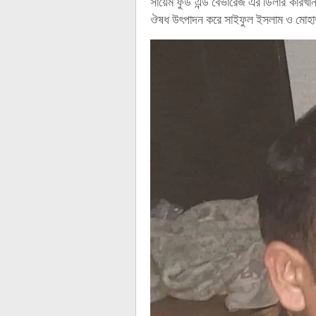
সায়েম ফুড এন্ড বেভারেজ এর ডিলার কার
ঔষধ উৎপাদন করে সাইফুল ইসলাম ও মোহাম