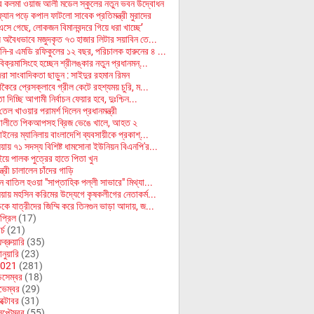
ে কলমা ওয়াজ আলী মডেল স্কুলের নতুন ভবন উদ্বোধন
ফ্যান পড়ে কপাল ফাটলো সাবেক প্রতিমন্ত্রী মুরাদের
এসে গেছে, লোকজন বিমানবন্দরে গিয়ে ধরা খাচ্ছে’
য় অবৈধভাবে মজুদকৃত ৭৩ হাজার লিটার সয়াবিন তে...
নি-র এমডি রফিকুলের ১২ বছর, পরিচালক হারুনের ৪ ...
িক্রমাসিংহে হচ্ছেন শ্রীলঙ্কার নতুন প্রধানমন্...
রা সাংবাদিকতা ছাড়ুন : সাইদুর রহমান রিমন
কৈরে প্রেসক্লাবে গ্রীল কেটে রহশ্যময় চুরি, ম...
তা দিচ্ছি আগামী নির্বাচন ফেয়ার হবে, দুঃশ্চিন...
তেল খাওয়ার পরামর্শ দিলেন প্রধানমন্ত্রী
ালীতে পিকআপসহ ব্রিজ ভেঙে খালে, আহত ২
ইনের ম্যানিলায় বাংলাদেশি ব্যবসায়ীকে প্রকাশ্...
য়ায় ৭১ সদস্য বিশিষ্ট ধামসোনা ইউনিয়ন বিএনপি'র...
ইয়ে পালক পুত্রের হাতে পিতা খুন
্ত্রী চালালেন চাঁদের গাড়ি
ন বাতিল হওয়া "সাপ্তাহিক পল্লী সাভারে" মিথ্যা...
য়ায় মহসিন করিমের উদ্যেগে কৃষকলীগের নেতাকর্ম...
কে যাত্রীদের জিম্মি করে তিনগুন ভাড়া আদায়, জ...
প্রিল
(17)
র্চ
(21)
ব্রুয়ারি
(35)
নুয়ারি
(23)
021
(281)
িসেম্বর
(18)
ভেম্বর
(29)
ক্টোবর
(31)
েপ্টেম্বর
(55)