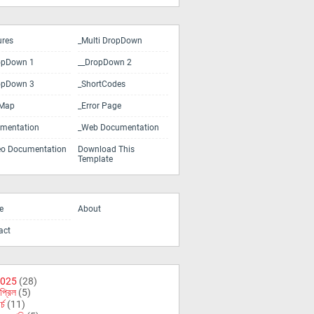
ures
_Multi DropDown
opDown 1
__DropDown 2
opDown 3
_ShortCodes
eMap
_Error Page
mentation
_Web Documentation
eo Documentation
Download This
Template
e
About
act
025
(28)
প্রিল
(5)
র্চ
(11)