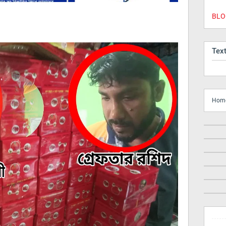
BLOG
Tex
Hom