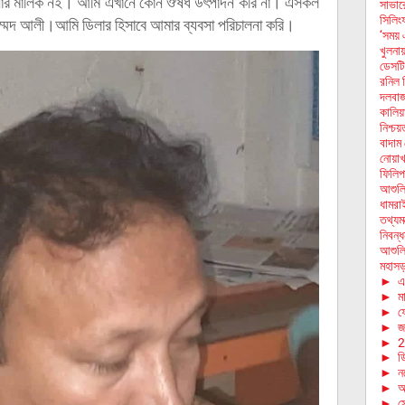
খানার মালিক নই। আমি এখানে কোন ঔষধ উৎপাদন করি না। এসকল
সাভার
সিলিং
্মদ আলী।আমি ডিলার হিসাবে আমার ব্যবসা পরিচালনা করি।
‘সময় 
খুলনা
ডেসটি
রনিল ব
দলবাজ
কালিয়া
নিশ্চয়
বাদাম 
নোয়াখ
ফিলিপা
আশুলি
ধামরা
তথ্যমন
নিবন্ধ
আশুলি
মহাসড়
►
এ
►
মা
►
ফে
►
জা
►
2
►
ড
►
ন
►
অ
►
স