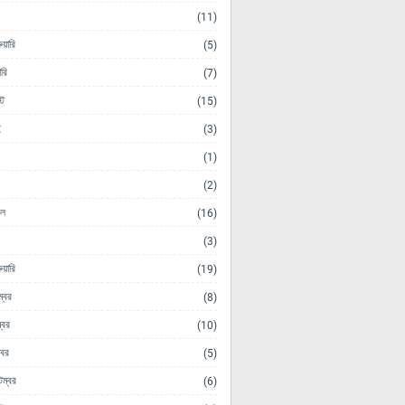
(11)
ুয়ারি
(5)
ারি
(7)
ট
(15)
ই
(3)
(1)
(2)
িল
(16)
(3)
ুয়ারি
(19)
ম্বর
(8)
্বর
(10)
োবর
(5)
েম্বর
(6)