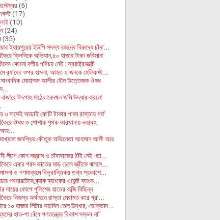
েপ্টেম্বর
(6)
গস্ট
(17)
ুলাই
(10)
ুন
(24)
ে
(35)
য়ার ইয়ারপুরের ইউপি সদস্য রজনের বিরুদ্ধে চাঁদা...
াকৈরে ক্লিনিকে অভিযান,৫০ হাজার টাকা জরিমানা
দের কোনো দলীয় পরিচয় নেই : স্বরাষ্ট্রমন্ত্রী
্রামে র‍্যাবের ওপর হামলা, আহত ২ জনকে হেলিকপ্ট...
সাংবাদিক মোহাম্মদ আলীর যৌন উত্তেজক ঔষধ
ন...
বাজারে ঈদগাহ মাঠের বেদখল জমি উদ্ধার করলো
.
ানের ৩ মাসেই আড়াই কোটি টাকার পাকা রাস্তায় গর্ত
াকৈরে ঔষধ ও পোশাক পৃথক কারখানায় ভয়াবহ
,আহ...
মাখ্যাত জনপ্রিয় কৌতুক অভিনেতা আহসান আলী আর
 লীগে কোন সন্ত্রাস ও চাঁদাবাজের ঠাঁই নেই -ডা...
াকৈরে এবার গরম ভাতের মাড় ঢেলে স্ত্রীকে ঝলসে...
 মামলা ও গণমাধ্যমে বিভ্রান্তিকর তথ্য প্রকাশে...
ার পবনারটেকে ব্র্যাক ব্যাংকের এজেন্ট ব্যাংক...
র দায়ের কোপে পুলিশের হাতের কব্জি বিছিন্ন
কৈরে নিজস্ব অর্থায়নে রাস্তা মেরামত করে গ্রা...
ইরে ১০ হাজার লিটার সয়াবিন তেল উদ্ধার, ভোক্তাদ...
্যমের হাত-পা বেঁধে গণতন্ত্রের বিকাশ সম্ভব না’