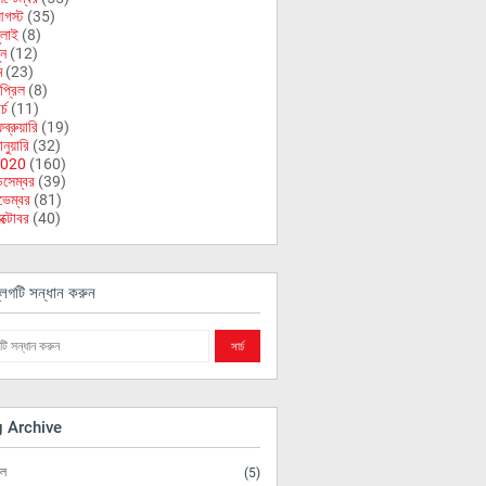
গস্ট
(35)
ুলাই
(8)
ুন
(12)
ে
(23)
প্রিল
(8)
র্চ
(11)
ব্রুয়ারি
(19)
নুয়ারি
(32)
020
(160)
িসেম্বর
(39)
ভেম্বর
(81)
ক্টোবর
(40)
লগটি সন্ধান করুন
g Archive
িল
(5)