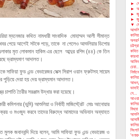
►
স
►
আ
►
জ
►
জ
▼
ম
আশুলি
কালিয়
রিয়া ম্যনেজার কথিত নামধারী সাংবাদিক মোহাম্মদ আলী সীমান্ত
অপরাধী
 খবর পেয়ে আগেই সটকে পড়ে, তাকে না পেলেও আশুলিয়ার ডিপোর
চট্টগ
এলাকার মৃত লোকমান হাকিম এর ছেলে আব্দুর রশিদ (৪৪) কে তিন
কথিত 
কারখা
করেছে ভ্রাম্যমাণ আদালত।
আমিন 
চেয়া..
ে সাফিয়া ফুড এন্ড বেভারেজর সেক্স সিরাপ ওয়ান ফ্রুটসহ সায়েম
নির্ম
কালিয়
ে পুড়িয়ে দেয়া হয় দেয় ভ্রাম্যমান আদালত।
আগুন
ভাদাই
র চাপাতি তৈরীর সরঞ্জাম উদ্ধার করা হয়েছে।
নে...
আওয়ামী
ী কমিশনার (ভুমি) আশুলিয়া ও নির্বাহী মাজিস্ট্রেট মোঃ আনোয়ার
কালিয়
মিথ্যা
ক্রয় ও মওজুদ করবে তাদের বিরুদ্ধে আমাদের অভিযান অব্যাহত
আশুলিয়
আসামী
কালিয়া
সিংগা
মুলক জবানবন্দি দিয়ে বলেন, আমি সাফিয়া ফুড এন্ড বেভারেজ ও
‘গণমাধ