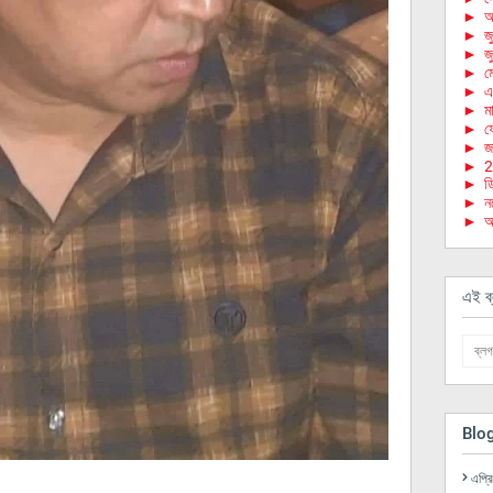
►
আ
►
জ
►
জ
►
ম
►
এ
►
মা
►
ফে
►
জা
►
2
►
ড
►
ন
►
অ
এই ব্
Blo
এপ্র