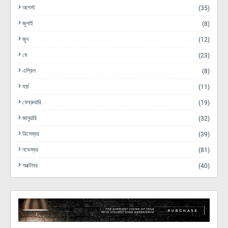
আগস্ট
(35)
জুলাই
(8)
জুন
(12)
মে
(23)
এপ্রিল
(8)
মার্চ
(11)
ফেব্রুয়ারি
(19)
জানুয়ারি
(32)
ডিসেম্বর
(39)
নভেম্বর
(81)
অক্টোবর
(40)