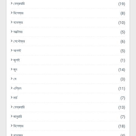
ফেব্রুয়ারি
(19)
ডিসেম্বর
(8)
নভেম্বর
(10)
অক্টোবর
(5)
সেপ্টেম্বর
(6)
আগস্ট
(5)
জুলাই
(1)
জুন
(14)
মে
(3)
এপ্রিল
(11)
মার্চ
(7)
ফেব্রুয়ারি
(13)
জানুয়ারি
(7)
ডিসেম্বর
(18)
নভেম্বর
(4)