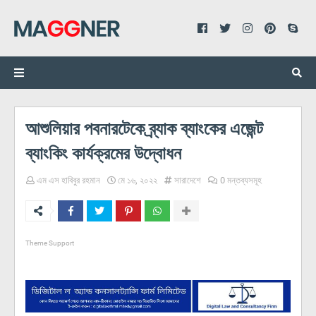
আশুলিয়ার পবনারটেকে ব্র্যাক ব্যাংকের এজেন্ট
ব্যাংকিং কার্যক্রমের উদ্বোধন
এম এস হাবিবুর রহমান
মে ১৬, ২০২২
সারাদেশে
0 মন্তব্যসমূহ
Theme Support