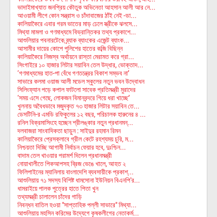
ভাদাইমাখ্যাত জনপ্রিয় কৌতুক অভিনেতা আহসান আলী আর নে...
আওয়ামী লীগে কোন সন্ত্রাস ও চাঁদাবাজের ঠাঁই নেই -ডা...
কালিয়াকৈরে এবার গরম ভাতের মাড় ঢেলে স্ত্রীকে ঝলসে...
মিথ্যা মামলা ও গণমাধ্যমে বিভ্রান্তিকর তথ্য প্রকাশে...
আশুলিয়ার পবনারটেকে ব্র্যাক ব্যাংকের এজেন্ট ব্যাংক...
আসামীর দায়ের কোপে পুলিশের হাতের কব্জি বিছিন্ন
কালিয়াকৈরে নিজস্ব অর্থায়নে রাস্তা মেরামত করে গ্রা...
সিংগাইরে ১০ হাজার লিটার সয়াবিন তেল উদ্ধার, ভোক্তাদ...
‘গণমাধ্যমের হাত-পা বেঁধে গণতন্ত্রের বিকাশ সম্ভব না’
সাভারে কলমা ওয়াজ আলী মডেল স্কুলের নতুন ভবন উদ্বোধন
সিলিংফ্যান পড়ে কপাল ফাটলো সাবেক প্রতিমন্ত্রী মুরাদের
‘সময় এসে গেছে, লোকজন বিমানবন্দরে গিয়ে ধরা খাচ্ছে’
খুলনায় অবৈধভাবে মজুদকৃত ৭৩ হাজার লিটার সয়াবিন তে...
ডেসটিনি-র এমডি রফিকুলের ১২ বছর, পরিচালক হারুনের ৪ ...
রনিল বিক্রমাসিংহে হচ্ছেন শ্রীলঙ্কার নতুন প্রধানমন্...
দলবাজরা সাংবাদিকতা ছাড়ুন : সাইদুর রহমান রিমন
কালিয়াকৈরে প্রেসক্লাবে গ্রীল কেটে রহশ্যময় চুরি, ম...
নিশ্চয়তা দিচ্ছি আগামী নির্বাচন ফেয়ার হবে, দুঃশ্চিন...
বাদাম তেল খাওয়ার পরামর্শ দিলেন প্রধানমন্ত্রী
নোয়াখালীতে পিকআপসহ ব্রিজ ভেঙে খালে, আহত ২
ফিলিপাইনের ম্যানিলায় বাংলাদেশি ব্যবসায়ীকে প্রকাশ্...
আশুলিয়ায় ৭১ সদস্য বিশিষ্ট ধামসোনা ইউনিয়ন বিএনপি'র...
ধামরাইয়ে পালক পুত্রের হাতে পিতা খুন
তথ্যমন্ত্রী চালালেন চাঁদের গাড়ি
নিবন্ধন বাতিল হওয়া "সাপ্তাহিক পল্লী সাভারে" মিথ্যা...
আশুলিয়ায় মহসিন করিমের উদ্যেগে কৃষকলীগের নেতাকর্ম...