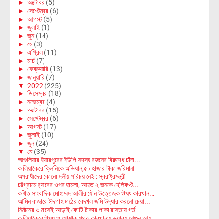
►
অক্টোবর
(5)
►
সেপ্টেম্বর
(6)
►
আগস্ট
(5)
►
জুলাই
(1)
►
জুন
(14)
►
মে
(3)
►
এপ্রিল
(11)
►
মার্চ
(7)
►
ফেব্রুয়ারি
(13)
►
জানুয়ারি
(7)
▼
2022
(225)
►
ডিসেম্বর
(18)
►
নভেম্বর
(4)
►
অক্টোবর
(15)
►
সেপ্টেম্বর
(6)
►
আগস্ট
(17)
►
জুলাই
(10)
►
জুন
(24)
▼
মে
(35)
আশুলিয়ার ইয়ারপুরের ইউপি সদস্য রজনের বিরুদ্ধে চাঁদা...
কালিয়াকৈরে ক্লিনিকে অভিযান,৫০ হাজার টাকা জরিমানা
অপরাধীদের কোনো দলীয় পরিচয় নেই : স্বরাষ্ট্রমন্ত্রী
চট্টগ্রামে র‍্যাবের ওপর হামলা, আহত ২ জনকে হেলিকপ্ট...
কথিত সাংবাদিক মোহাম্মদ আলীর যৌন উত্তেজক ঔষধ কারখান...
আমিন বাজারে ঈদগাহ মাঠের বেদখল জমি উদ্ধার করলো চেয়া...
নির্মানের ৩ মাসেই আড়াই কোটি টাকার পাকা রাস্তায় গর্ত
কালিয়াকৈরে ঔষধ ও পোশাক পৃথক কারখানায় ভয়াবহ আগুন,আহ...