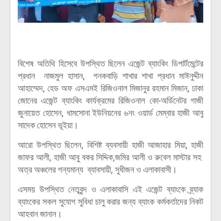
বিশেষ অতিথি হিসেবে উপস্থিত ছিলেন এজেন্ট ব্যাংকিং ডিপার্টমেন্টের
প্রধান নাজমুল হাসান, গনকবাড়ি শাখার শাখা প্রধান মাঈনুদ্দীন
আহাম্মেদ, হেড অফ এসএমই রিজিওনাল মিজানুর রহমান মিজান, ঢাকা
জোনের এজেন্ট ব্যাংকিং কার্যক্রমের রিজিওনাল কো-অর্ডিনেটর গাজী
জুনায়েত হোসেন, ধামসোনা ইউনিয়নের ৬নং ওয়ার্ড মেম্বার হাজী আবু
সাদেক হোসেন ভূইয়া।
আরো উপস্থিত ছিলেন, বিশিষ্ট ব্যবসায়ী হাজী আজাহার মিয়া, হাজী
জাফর আলী, হাজী আবু বকর সিদ্দিক,জমির আলী ও রুবেল মাস্টার সহ
অত্র অঞ্চলের গন্যমান্য ব্যাবসায়ী, সুধীজন ও এলাকাবাসী।
এসময় উপস্থিত নেতৃবৃন্দ ও এলাকাবাসি এই এজেন্ট ব্যাংকে ব্র্যাক
ব্যাংকের সকল সুযোগ সুবিধা চালু করার জন্য ব্যাংক কর্মকর্তাদের নিকট
আহবান জানান।