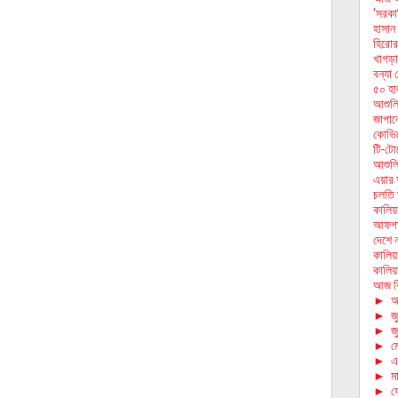
‘সরকার
হাসান
হিরোর
খাগড়া
বন্যা 
৫০ হা
আশুলি
জাপানে
কোভিড
টি-টোয়
আশুলিয়
এয়ার 
চলতি 
কালিয়া
আফগানি
দেশে 
কালিয়
কালিয়
আজ বি
►
আ
►
জ
►
জ
►
ম
►
এ
►
মা
►
ফে