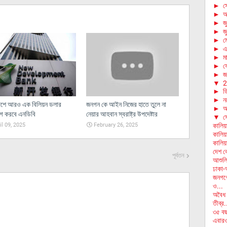
►
স
►
আ
►
জ
►
জ
►
ম
►
এ
►
মা
►
ফে
►
জা
▼
2
►
ড
►
ন
েশে আরও এক বিলিয়ন ডলার
জনগন কে আইন নিজের হাতে তুলে না
►
অ
োগ করবে এনডিবি
নেয়ার আহবান স্বরাষ্ট্র উপদেষ্টার
▼
স
il 09, 2025
February 26, 2025
কালিয়
কালিয়
কালিয়
দেশ ক
পূর্বতন
আশুলি
ঢাকা-
জনগণে
ও...
অবৈধ 
তীব্র.
৩৫ বছ
এবারও 