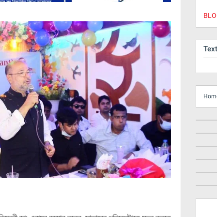
BLOG
Tex
Hom