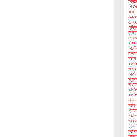
আবারো
আইবিস
কাম..
ভোলায় 
চোর সন
‘মুক্ত
কুমিল্
নোয়াখ
রবিবা
আ.লীগ
রাজধান
বিয়ের
ধর্ষণ 
ভারত 
আশুলিয়
স্কুল
সাংবা
আশুলি
আশুলিয়
স্কুল-
নকল ও
প্রাই
মা‌নিক
প্রধা
১ কোট
ভয়াবহ
আজ আন