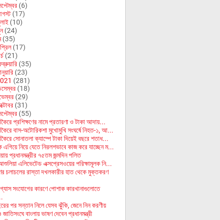
েপ্টেম্বর
(6)
গস্ট
(17)
ুলাই
(10)
ুন
(24)
ে
(35)
প্রিল
(17)
র্চ
(21)
ব্রুয়ারি
(35)
নুয়ারি
(23)
021
(281)
িসেম্বর
(18)
ভেম্বর
(29)
ক্টোবর
(31)
েপ্টেম্বর
(55)
াকৈরে প্রশিক্ষণের নামে প্রতারণা ও টাকা আদায়...
াকৈরে বাস-অটোরিকশা মুখোমুখি সংঘর্ষে নিহত-১, আ...
াকৈরে সোনাতলা ক্যাম্পে টাকা দিয়েই বছরে শতাধ...
ে এগিয়ে নিয়ে যেতে নিরলশভাবে কাজ করে যাচ্ছেন ম...
য়ায় প্রধানমন্ত্রীর ৭৫তম জন্মদিন পলিত
আশুলিয়া এলিভেটেড এক্সপ্রেসওয়ের পরিক্ষামূলক নি...
র চলাচলের রাস্তা দখলকারীর হাত থেকে মুক্তকরণ
গ্যাস সংযোগের কারণে পোশাক কারখানাগুলোতে
..
রের পর সন্তান নিলে যেসব ঝুঁকি, জেনে নিন করণীয়
জাতিসংঘে বাংলায় ভাষণ দেবেন প্রধানমন্ত্রী