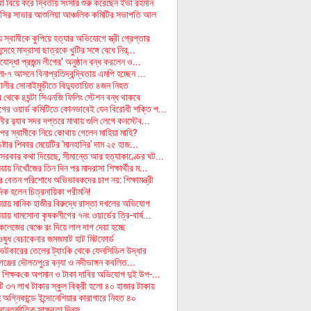
 বিয়ে করে দ্বিতীয় সংসার শুরু করেছেন ইভা রহমান
ির সাভার আশুলিয়া আঞ্চলিক কমিটির সভাপতি আল
.
স্বামীকে কুপিয়ে হত্যার অভিযোগে স্ত্রী গ্রেপ্তার
্দেহে মাদ্রাসা ছাত্রকে খুটির সঙ্গে বেধে নির্...
িযোদ্ধা প্রজন্ম লীগের’ অনুষ্ঠান বন্ধ করলেন ও...
লা-৭ আসনে বিনাপ্রতিদ্বন্দ্বিতায় এমপি হচ্ছেন ...
ালীর সোনাইমুড়ীতে বিদ্যুতায়িত ৪জন নিহত
র থেকে ৪ঘন্টা সিএনজি ফিলিং স্টেশন বন্ধ থাকবে
ের ওয়ার্ড কমিটিতে কোনভাবেই যেন বিরোধী শক্তি প...
ীর র‌্যাব সদর দপ্তরে মাথায় গুলি লেগে কনস্টেব...
 পর স্বামীকে নিয়ে কোথায় গেলেন মাহিয়া মাহি?
চেষ্টার শিকার মেয়েটির 'মানহানির' দাম ২৫ হাজ...
সরকার কথা দিয়েছে, সীমান্তে আর হত্যাকাণ্ডের ঘট...
ায় নিখোঁজের তিন দিন পর মাদরাসা শিক্ষার্থীর ম...
ের বেতন পরিশোধে অভিভাবকদের চাপ নয়: শিক্ষামন্ত্রী
দিক হলেন চিত্রনায়িকা পরীমনি!
য়ায় মানিক হাজীর বিরুদ্ধে রাস্তা দখলের অভিযোগ
ায় ধামসোনা কৃষকলীগের ৭নং ওয়ার্ডের ত্রি-বার্ষ...
কলেজের বেঞ্চে রং দিয়ে লাল দাগ দেয়া হচ্ছে
ষুধ বেচাকেনার জমজমাট হাট মিটফোর্ড
ভেটকারের তেলের ট্যাংকি থেকে ফেনসিডিল উদ্ধার
গঞ্জের দৌলতপু‌রে বন‌্যা ও নদীভাঙ্গ‌ন কব‌লিত...
ন শিক্ষক‌কে অপমান ও টাকা দাবির অভিযোগ দুই উপ-...
ি ৩৭ লাখ টাকার স্কুল বিক্রী হলো ৪০ হাজার টাকায়
 অগ্নিকান্ডে ইন্দোনেশিয়ার কারাগারে নিহত ৪০
্তর্জাতিক সাক্ষরতা দিবস