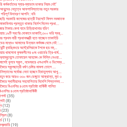
ি কর্মকর্তাদের স্যার-ম্যাডাম ডাকার নিয়ম নেই’
 আখুন্দের নেতৃত্বে আফগানিস্তানের নতুন সরকার
 পরিপূর্ণ উদাহরণ আপনি : ববি
ছড়ি সরকারি কলেজের ছাত্রী টয়লেটে মিলল নবজাতক
মোকাবিলায় প্রস্তুত থাকার নির্দেশ দিলেন প্রধা...
জার টাকায় কেনা যাবে চিড়িয়াখানার হরিণ
য়ায় ১৯টি স্বর্ণের দোকানে ডাকাতি,৩০০ ভরি স্বর্...
র প্রথম নারী প্রধানমন্ত্রী হতে যাচ্ছেন তাকাইচি
ের মধ্যেও আমাদের উন্নয়ন কর্মযজ্ঞ থেমে নেই : ...
েন্টি র‍্যাঙ্কিংয়ে অস্ট্রেলিয়াকে টপকে ছয় নম্...
ায় ধামসোনা কৃষকলীগের ৬নং ওয়ার্ডের ত্রি-বার্ষ...
অ্যাম্বুলেন্সে তোফায়েল আহমেদ কে দিল্লি নেওয়া...
মাসেই খুলবে স্কুল , নভেম্বরে এসএসসি ও ডিসেম্ব...
কৈরে স্কুলছাত্রী ধর্ষণ চেষ্টার মামলা তোলে ...
স্তানের সর্বোচ্চ নেতা হচ্ছেন হিবাতুল্লাহ আখু...
নতুন করে আরও ৩৩০ জন ডেঙ্গুতে আক্রান্ত, মৃত ৩
াকৈরে স্থানীয়দের সহযোগিতায় বিদেশি পিস্তলসহ ...
াকৈরে বিএনপির ৪৩তম প্রতিষ্ঠা বার্ষিকী পালিত
এনপির ৪৩তম প্রতিষ্ঠাবার্ষিকী
গস্ট
(35)
ুলাই
(8)
ুন
(12)
ে
(23)
প্রিল
(8)
র্চ
(11)
ব্রুয়ারি
(19)