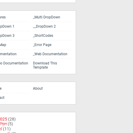
ures
_Multi DropDown
opDown 1
__DropDown 2
opDown 3
_ShortCodes
eMap
_Error Page
mentation
_Web Documentation
eo Documentation
Download This
Template
e
About
act
025
(28)
প্রিল
(5)
র্চ
(11)