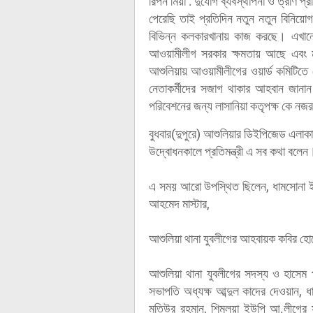
রিপন মিয়া :
দুর্যোগ ব্যবস্থাপনা ও ত্রাণ প্
পেরেছি তাই প্রতিদিন নতুন নতুন বিনিয়
বিভিন্ন কলকারখানায় কাজ করছে। এখানে
আওয়ামীলীগ সরকার ক্ষমতায় আছে এবং মা
আশুলিয়ায় আওয়ামীলীগের ওয়ার্ড কমিটিতে 
নেতাকর্মীদের সজাগ থাকার আহবান জানান
পরিবেশনের জন্য লাসানিয়া কতৃপক্ষ কে নজ
বুধবার(দুপুরে) আশুলিয়ার ডিইপিজেড এলাকার
উদ্বোধনকালে প্রতিমন্ত্রী এ সব কথা বলেন
এ সময় আরো উপস্থিত ছিলেন, ধামসোনা ইউ
আহমেদ মাস্টার,
আশুলিয়া থানা যুবলীগের আহবায়ক কবির হোস
আশুলিয়া থানা যুবলীগের সদস্য ও হাসেম
সভাপতি অধ্যক্ষ আব্দুল কাদের দেওয়ান,
মতিউর রহমান, শিমুলয়া ইউপি আ.লীগের স