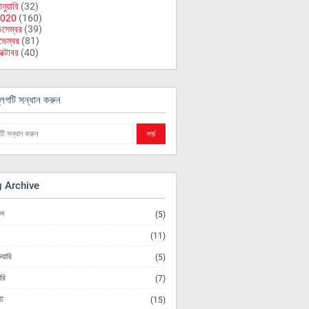
নুয়ারি
(32)
020
(160)
িসেম্বর
(39)
ভেম্বর
(81)
ক্টোবর
(40)
লগটি সন্ধান করুন
g Archive
িল
(5)
(11)
ুয়ারি
(5)
ারি
(7)
ট
(15)