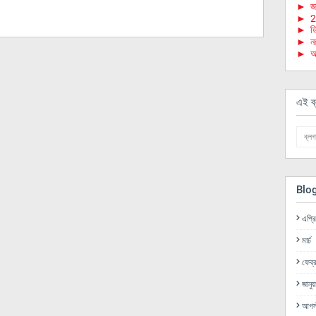
►
জা
►
2
►
ড
►
ন
►
অ
এই ব্
Blo
এপ্র
মার্চ
ফেব্র
জানুয়
আগস্