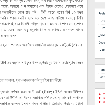
রতিমন্ত্রী ডা: এনামুর রহমান বলেন, সাভারের পরিবেশটাকে সুন্দর করতে
োগ হচ্ছে, সাভারে এখন সারাদেশ এবং বিদেশ থেকেও লোকজন এসে
 সন্ত্রাসীদের কোন ঠাই নাই। তিনি আরো বলেন দীর্ঘ ১৩ বছর
Feat
ননীয় প্রধানমন্ত্রীর হাত ধরে দেশ আজ এগিয়ে যাচ্ছে। তিনি
__Dr
কোনভাবেই যেন বিরোধী শক্তি প্রবেশ করতে না পারে সে ব্যপারে
__Dr
। এ সময় তিনি শুধু মনুফার দিকে না তাকিয়ে মানসম্মত খাবার
র রাখতে বলেন।
_Sit
Docu
 হাসেম প্লাজায় অবস্থিত লাসানিয়া কাবাব এন্ড রেস্টুরেন্ট (৩) এর
।
_Vid
পি চেয়ারম্যান সাইফুল ইসলাম,ইয়ারপুর ইউপি চেয়ারম্যান সৈয়দ
Hom
Cont
েন সরকার, যুগ্ন-আহবায়ক মঈনুল ইসলাম ভূঁইয়া,
 প্লাজার কর্ণধার ওমর আলী সজীব,ইয়ারপুর ইউপি আওয়ামীলীগের
►
2
 ধামসোনা ইউপি আ.লীগের সভাপতি লতিফ মন্ডল, সাধারণ সম্পাদক
►
এ
►
মা
ভাপতি রকিবুল ইসলাম বাবুল মাস্টার। এছাড়াও ইয়ারপুর ইউপি