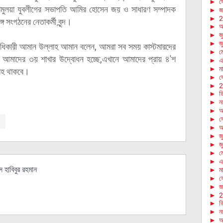
►
ফে
িমুলয়া যুবলীগের সভাপতি আমির হোসেন জয় ও সাধারণ সম্পাদক
►
জা
►
2
সংগঠনের নেতাকর্মী বৃন্দ।
►
আ
►
জ
►
জ
সত্বাধিকারী আমান উল্লাহ আমান বলেন, আমরা সব সময় কাস্টমারদের
►
ম
জ আমাদের ৩য় শাখার উদ্বোধন হচ্ছে,এখানে আমাদের প্রায় ৪'শ
►
এ
►
মা
ারহ থাকবে।
►
ফে
►
2
►
ড
►
ন
►
অ
►
স
►
আ
►
জ
►
জ
►
ম
►
এ
হাবিবুর রহমান
►
মা
►
ফে
►
জা
►
2
►
ড
►
ন
►
অ