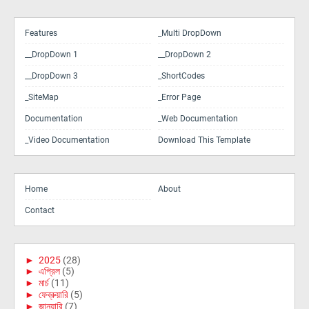
Features
_Multi DropDown
__DropDown 1
__DropDown 2
__DropDown 3
_ShortCodes
_SiteMap
_Error Page
Documentation
_Web Documentation
_Video Documentation
Download This Template
Home
About
Contact
►
2025
(28)
►
এপ্রিল
(5)
►
মার্চ
(11)
►
ফেব্রুয়ারি
(5)
►
জানুয়ারি
(7)