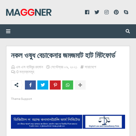
নকল ওষুধ বেচাকেনার জমজমাট হাট মিটফোর্ড
এম এস হাবিবুর রহমান
সেপ্টেম্বর ০৯, ২০২১
সারাদেশে
0 মন্তব্যসমূহ
Theme Support