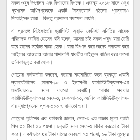
নকল ওষুধ উৎপাদন এবং বিপণনের বিপক্ষে। এজন্য ২০১৮ সালে ওষুধ
প্রশাসন অধিদপ্তরকে একটি টাস্কফোর্স গঠনের প্রস্তাবও
দিয়েছিলেন তারা। কিন্তু প্রশাসন পদক্ষেপ নেয়নি।
এ প্রসঙ্গে মিটফোর্ডের ড্রাগিস্ট অ্যান্ড কেমিস্ট সমিতির সাবেক
পরিচালক জাকির হোসেন রনি বলেন, আমরা চাই নকল ওষুধ যারা তৈরি
করে তাদের সর্বোচ্চ সাজা হোক। যারা বিপণন করে তাদের শনাক্ত করে
আইনের আওতায় আনার পাশাপাশি যাবতীয় লাইসেন্স বাতিল করে কালো
তালিকাভুক্ত করা হোক।
গোয়েন্দা কর্মকর্তারা বলছেন, করোনা মহামারিতে বহুল ব্যবহূত একমি
ল্যাবরেটরিসের মোনাস-১০ ও ইনসেপ্টা ফার্মাসিউটিক্যালস-এর
মনটেয়ার-১০ নকল করতো চক্রটি। আবার স্কয়ার
ফার্মাসিউটিক্যালসের সেফ-৩, সেকলো-২০, জেনিথ ফার্মাসিউটিক্যালস-
এর ন্যাপ্রোক্সেন প্লাস-৫০০ ও বানাতো ওরা।
গোয়েন্দা পুলিশের এক কর্মকর্তা জানান, সেফ-৩ এর বাজার মূল্য প্রতি
পিস ৩৫ টাকা ৫০ পয়সা। চক্রটি নকল সেফ-৩ বিক্রি করতো ৫ টাকা
করে। একইভাবে ছয় টাকা দামের সেকলো ৭৫ পয়সা, ১৬ টাকা মূল্যের