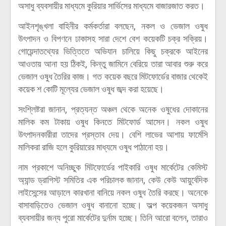
অসাধু ব্যবসায়ীর মাধ্যমে কুরিয়ার সার্ভিসের মাধ্যমে বাজারজাত করত।
আইনশৃঙ্খলা বাহিনীর কর্মকর্তারা বলছেন, নকল ও ভেজাল ওষুধ
উৎপাদন ও বিপণনে ঢাকাসহ সারা দেশে বেশ কয়েকটি চক্র সক্রিয়।
গোয়েন্দাতথ্যের ভিত্তিতে অভিযান চালিয়ে কিছু চক্রকে আইনের
আওতায় আনা হয় ঠিকই, কিন্তু জামিনে বেরিয়ে তারা আবার শুরু করে
ভেজাল ওষুধ তৈরির কাজ। গত কয়েক বছরে মিটফোর্ডের বাজার থেকেই
কয়েক শ কোটি মূল্যের ভেজাল ওষুধ জব্দ করা হয়েছে।
সংশ্লিষ্টরা জানান, প্রত্যন্ত অঞ্চল থেকে অনেক ওষুধের দোকানের
মালিক কম টাকায় ওষুধ কিনতে মিটফোর্ড আসেন। নকল ওষুধ
উৎপাদনকারীরা তাদের প্রস্তাব দেয়। বেশি লাভের আশায় ফার্মেসি
মালিকরা রাজি হলে কুরিয়ারের মাধ্যমে ওষুধ পাঠানো হয়।
নাম প্রকাশে অনিচ্ছুক মিটফোর্ডের পাইকারি ওষুধ মার্কেটের কেমিস্ট
অ্যান্ড ড্রাগিস্ট সমিতির এক পরিচালক জানান, কেউ কেউ আয়ুর্বেদিক
লাইসেন্সের আড়ালে কারখানা বানিয়ে নকল ওষুধ তৈরি করছে। অনেকে
বাসাবাড়িতেও ভেজাল ওষুধ বানানো হচ্ছে। অল্প কয়েকজন অসাধু
ব্যবসায়ীর জন্য পুরো মার্কেটের দুর্নাম হচ্ছে। তিনি আরো বলেন, তারাও