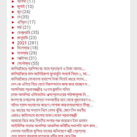
►
আগস্ট
(17)
►
জুলাই
(10)
►
জুন
(24)
►
মে
(35)
►
এপ্রিল
(17)
►
মার্চ
(21)
►
ফেব্রুয়ারি
(35)
►
জানুয়ারি
(23)
▼
2021
(281)
►
ডিসেম্বর
(18)
►
নভেম্বর
(29)
►
অক্টোবর
(31)
▼
সেপ্টেম্বর
(55)
কালিয়াকৈরে প্রশিক্ষণের নামে প্রতারণা ও টাকা আদায়...
কালিয়াকৈরে বাস-অটোরিকশা মুখোমুখি সংঘর্ষে নিহত-১, আ...
কালিয়াকৈরে সোনাতলা ক্যাম্পে টাকা দিয়েই বছরে শতাধ...
দেশ কে এগিয়ে নিয়ে যেতে নিরলশভাবে কাজ করে যাচ্ছেন ম...
আশুলিয়ায় প্রধানমন্ত্রীর ৭৫তম জন্মদিন পলিত
ঢাকা-আশুলিয়া এলিভেটেড এক্সপ্রেসওয়ের পরিক্ষামূলক নি...
জনগণের চলাচলের রাস্তা দখলকারীর হাত থেকে মুক্তকরণ ও...
অবৈধ গ্যাস সংযোগের কারণে পোশাক কারখানাগুলোতে তীব্র...
৩৫ বছরের পর সন্তান নিলে যেসব ঝুঁকি, জেনে নিন করণীয়
এবারও জাতিসংঘে বাংলায় ভাষণ দেবেন প্রধানমন্ত্রী
আবারো বিয়ে করে দ্বিতীয় সংসার শুরু করেছেন ইভা রহমান
আইবিসির সাভার আশুলিয়া আঞ্চলিক কমিটির সভাপতি আল কাম...
ভোলায় স্বামীকে কুপিয়ে হত্যার অভিযোগে স্ত্রী গ্রেপ্তার
চোর সন্দেহে মাদ্রাসা ছাত্রকে খুটির সঙ্গে বেধে নির্...