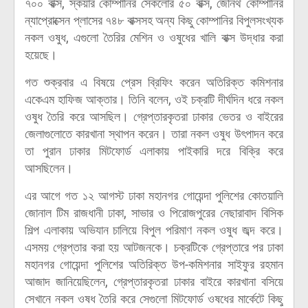
৭০০ বাক্স, স্কয়ার কোম্পানির সেকলোর ৫০ বাক্স, জেনিথ কোম্পানির
ন্যাপ্রোক্সেন প্লাসের ৭৪৮ বাক্সসহ অন্য কিছু কোম্পানির বিপুলসংখ্যক
নকল ওষুধ, এগুলো তৈরির মেশিন ও ওষুধের খালি বাক্স উদ্ধার করা
হয়েছে।
গত শুক্রবার এ বিষয়ে প্রেস ব্রিফিং করেন অতিরিক্ত কমিশনার
একেএম হাফিজ আক্তার। তিনি বলেন, ওই চক্রটি দীর্ঘদিন ধরে নকল
ওষুধ তৈরি করে আসছিল। গ্রেপ্তারকৃতরা ঢাকার ভেতর ও বাইরের
জেলাগুলোতে কারখানা স্থাপন করেন। তারা নকল ওষুধ উৎপাদন করে
তা পুরান ঢাকার মিটফোর্ড এলাকায় পাইকারি দরে বিক্রি করে
আসছিলেন।
এর আগে গত ১২ আগস্ট ঢাকা মহানগর গোয়েন্দা পুলিশের কোতয়ালি
জোনাল টিম রাজধানী ঢাকা, সাভার ও পিরোজপুরের নেছারাবাদ বিসিক
শিল্প এলাকায় অভিযান চালিয়ে বিপুল পরিমাণ নকল ওষুধ জব্দ করে।
এসময় গ্রেপ্তার করা হয় আটজনকে। চক্রটিকে গ্রেপ্তারে পর ঢাকা
মহানগর গোয়েন্দা পুলিশের অতিরিক্ত উপ-কমিশনার সাইফুর রহমান
আজাদ জানিয়েছিলেন, গ্রেপ্তারকৃতরা ঢাকার বাইরে কারখানা বসিয়ে
সেখানে নকল ওষধ তৈরি করে সেগুলো মিটফোর্ড ওষধের মার্কেটে কিছু