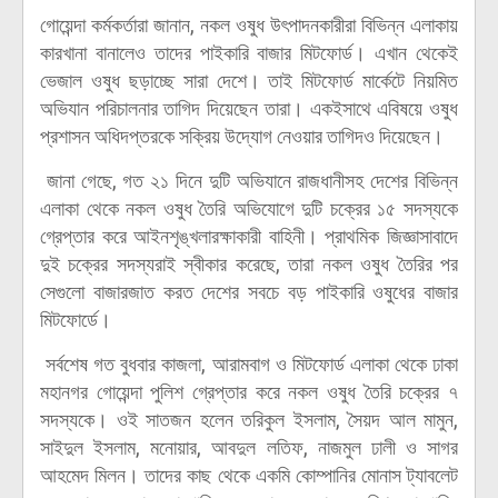
গোয়েন্দা কর্মকর্তারা জানান, নকল ওষুধ উৎপাদনকারীরা বিভিন্ন এলাকায়
কারখানা বানালেও তাদের পাইকারি বাজার মিটফোর্ড। এখান থেকেই
ভেজাল ওষুধ ছড়াচ্ছে সারা দেশে। তাই মিটফোর্ড মার্কেটে নিয়মিত
অভিযান পরিচালনার তাগিদ দিয়েছেন তারা। একইসাথে এবিষয়ে ওষুধ
প্রশাসন অধিদপ্তরকে সক্রিয় উদ্যোগ নেওয়ার তাগিদও দিয়েছেন।
জানা গেছে, গত ২১ দিনে দুটি অভিযানে রাজধানীসহ দেশের বিভিন্ন
এলাকা থেকে নকল ওষুধ তৈরি অভিযোগে দুটি চক্রের ১৫ সদস্যকে
গ্রেপ্তার করে আইনশৃঙ্খলারক্ষাকারী বাহিনী। প্রাথমিক জিজ্ঞাসাবাদে
দুই চক্রের সদস্যরাই স্বীকার করেছে, তারা নকল ওষুধ তৈরির পর
সেগুলো বাজারজাত করত দেশের সবচে বড় পাইকারি ওষুধের বাজার
মিটফোর্ডে।
সর্বশেষ গত বুধবার কাজলা, আরামবাগ ও মিটফোর্ড এলাকা থেকে ঢাকা
মহানগর গোয়েন্দা পুলিশ গ্রেপ্তার করে নকল ওষুধ তৈরি চক্রের ৭
সদস্যকে। ওই সাতজন হলেন তরিকুল ইসলাম, সৈয়দ আল মামুন,
সাইদুল ইসলাম, মনোয়ার, আবদুল লতিফ, নাজমুল ঢালী ও সাগর
আহমেদ মিলন। তাদের কাছ থেকে একমি কোম্পানির মোনাস ট্যাবলেট