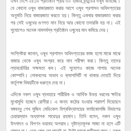
এখন দেশে ২৪১টি প্রতিষ্ঠান প্রায় ৩০ হাজার ব্র্যান্ডের ওষুধ বানাচ্ছে।
যে কোনো ওষুধ বাজারজাত করার আগে ওষুধ প্রশাসন অধিদপ্তরের
অনুমতি নিয়ে বাজারজাত করতে হয়। কিন্তু একবার বাজারজাত করার
পর সেই ওষুধের গুণগত মান নিয়ে আর কোনো তদারকি হয় না। এই
সুযোগেও অনেক নামসর্বস্ব প্রতিষ্ঠান ওষুধের মান কমিয়ে দেয়।
সংশ্লিষ্টরা জানান, ওষুধ প্রশাসন অধিদপ্তরের কাজ হলো মাঝে মাঝে
বাজার থেকে ওষুধ সংগ্রহ করে মান পরীক্ষা করা। কিন্তু তাদের
ল্যাবরেটরির সক্ষমতা কম। এই সুযোগও কাজে লাগায় অনেক
কোম্পানি। লোকবলের অভাব ও ক্যাপাসিটি না থাকার দোহাই দিয়ে
কর্তৃপক্ষ বিষয়টিকে গুরুত্ব দেয় না।
এদিকে নকল ওষুধ ব্যবহারে শারীরিক ও আর্থিক উভয় ধরনের ক্ষতির
মুখোমুখি হচ্ছেন রোগীরা। এ জন্য কঠোর হওয়ার পরামর্শ দিয়েছেন
বঙ্গবন্ধু শেখ মুজিব মেডিকেল বিশ্ববিদ্যালয়ের ফার্মাকোলজি বিভাগের
চেয়ারম্যান অধ্যাপক সায়েদুর রহমান। তিনি বলেন, নকল ওষুধ
উৎপাদন ও বিপণন ভয়াবহ অপরাধ। দৃষ্টান্তমূলক সাজা না হলে এটি
থামবে না। এতে রোগ তো সারেই না, উল্টো আরো জটিলতা বাড়ে। নকল