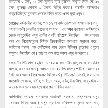
মনটেয়ার ৩ টাকা, ১১ টাকা মূল্যের ন্যাপ্রোক্সেন আড়াই টাকা এবং ১৬
টাকা মূল্যের মোনাস ৩ টাকায় বিক্রি করত। ফার্মেসি মালিকরাও
মাত্রাতিরিক্ত মুনাফার লোভে বিক্রি করত এসব ভুয়া ওষুধ।
গোয়েন্দা কর্মকর্তারা জানান, গত ১২ আগস্ট গ্রেপ্তার হওয়া নকল ওষুধ
উৎপাদনকারী চক্রটির মূলহোতা ফয়সাল। সে ওষুধ প্রশাসন অধিদপ্তর
থেকে আয়ুবের্দিক ওষুধ তৈরির একটি লাইসেন্স নিয়েছিল। ওটা ব্যবহার
করে সে পিরোজপুরের বিসিক শিল্পনগরীতে কারখানা স্থাপন করে।
আতিয়ার নামের এক কেমিস্টের কাছ থেকে বিভিন্ন ব্র্যান্ডের ওষুধের
ফর্মুলাও নিয়েছিল সে। তারপর শুরু করে নকল ওষুধ উৎপাদন।
রাজধানীর মিটফোর্ডের মুহিব নামের এক ব্যবসায়ীর কাছ থেকে রাসায়নিক
সংগ্রহ করত ফয়সাল। সেগুলো সাভার ও পিরোজপুর পাঠিয়ে নকল ওষুধ
তৈরি করে আবার নিয়ে আসত মিটফোর্ডে। মিটফোর্ড থেকেই ফয়সালের
সহযোগী মোবারক, নাসির, ওহিদুল, মামুন, রবিন, ইব্রাহীম, আবু নাইম ও
আরেক ফয়সালের মাধ্যমে সারা দেশে বিক্রি করত।
সংশ্লিষ্টরা বলছেন, তদারকির অভাবেই নকল ও নিম্নমানের ওষুধ
দেদারছে বিক্রি হচ্ছে। ওষুধ প্রশাসন অধিদপ্তর সূত্রে জানা যায়,