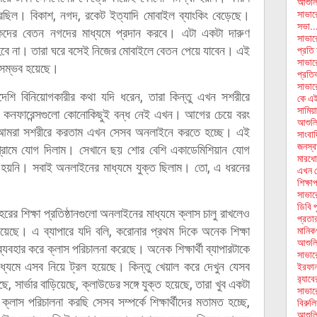
আশুলিয়
ছিল। বিকাশ, নগদ, রকেট ইত্যাদি মোবাইল ব্যাংকিং বেড়েছে।
সাভার
সভা..
্ষকদের বেতন নগদের মাধ্যমে প্রদান করবে। এটা একটা দারুণ
সাভার
ে না। তারা ঘরে বসেই নিজের মোবাইলে বেতন পেয়ে যাবেন। এই
প্রতি 
সাভারে
ে সম্ভব হয়েছে।
প্রতি
সাভারে
দেশি বিনিয়োগকারীর কথা যদি ধরেন, তারা কিন্তু এখন সশরীরে
কে এই
সামিয়া
ল কনফারেন্সগুলো কোনোকিছুই বন্ধ নেই এখন। আগের চেয়ে বরং
আশুলি
 আমরা সশরীরে করতাম এখন সেসব অনলাইনে করতে হচ্ছে। এই
সাংবাদ
জনস্বা
োগ্রামে যোগ দিলাম। সেখানে ছয় শোর বেশি একাডেমিশিয়ান যোগ
মারধো
হয়নি। সবাই অনলাইনের মাধ্যমে যুক্ত ছিলাম। তো, এ ধরনের
এখন থ
শিক্ষা
সাভার
ডিবি 
হরের শিক্ষা প্রতিষ্ঠানগুলো অনলাইনের মাধ্যমে ক্লাস চালু রাখলেও
প্রতার
ধ রয়েছে। এ ব্যাপারে যদি বলি, করোনার প্রথম দিকে অনেক শিক্ষা
মানিকগ
আশুলি
্ম ব্যবহার করে ক্লাস পরিচালনা করেছে। অনেক শিক্ষার্থী ব্যাপারটাকে
সাভার
্যমে এসব নিয়ে ট্রল হয়েছে। কিন্তু খেয়াল করে দেখুন যেসব
ইরফান 
র‌্যা
ে, সার্ভার বাড়িয়েছে, ক্লাউডের সঙ্গে যুক্ত হয়েছে, তারা খুব একটা
সাভারে
স পরিচালনা করছি সেসব সম্পর্কে শিক্ষার্থীদের মতামত হচ্ছে,
বিরুলি
আশুলি