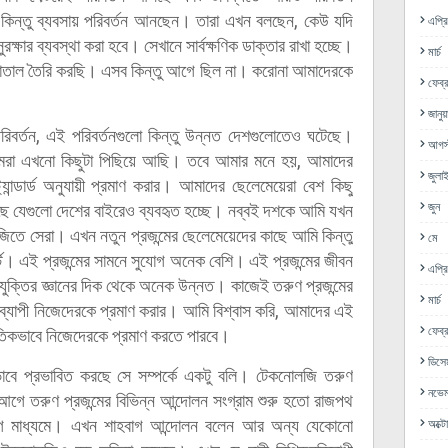
কিন্তু ব্যবসায় পরিবর্তন আনছেন। তারা এখন বলছেন, কেউ যদি
এপ্র
সুরক্ষার ব্যবস্থা করা হবে। সেখানে সার্বক্ষণিক ডাক্তার রাখা হচ্ছে।
মার্চ
সপাতাল তৈরি করছি। এসব কিন্তু আগে ছিল না। করোনা আমাদেরকে
ফেব্র
জানুয়
র্তন, এই পরিবর্তনগুলো কিন্তু উন্নত দেশগুলোতেও ঘটেছে।
আগস্
ার্ডে আমরা এখনো কিছুটা পিছিয়ে আছি। তবে আমার মনে হয়, আমাদের
জুলা
ান্ডার্ড অনুযায়ী প্রমাণ করার। আমাদের ছেলেমেয়েরা বেশ কিছু
রেছে যেগুলো দেশের বাইরেও ব্যবহৃত হচ্ছে। নব্বই দশকে আমি যখন
জুন
িতে সেরা। এখন নতুন প্রজন্মের ছেলেমেয়েদের কাছে আমি কিন্তু
মে
ট। এই প্রজন্মের সামনে সুযোগ অনেক বেশি। এই প্রজন্মের জীবন
এপ্র
যুক্তির জ্ঞানের দিক থেকে অনেক উন্নত। কাজেই তরুণ প্রজন্মের
মার্চ
ব্যাপী নিজেদেরকে প্রমাণ করার। আমি বিশ্বাস করি, আমাদের এই
ফেব্র
জাতিকভাবে নিজেদেরকে প্রমাণ করতে পারবে।
ডিসে
াবে প্রভাবিত করছে সে সম্পর্কে একটু বলি। টেকনোলজি তরুণ
নভেম
 আগে তরুণ প্রজন্মের বিভিন্ন আন্দোলন সংগ্রাম শুরু হতো রাজপথ
গ মাধ্যমে। এখন শাহবাগ আন্দোলন বলেন আর অন্য যেকোনো
অক্ট