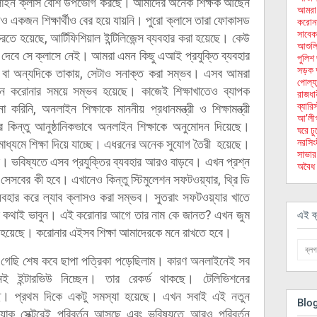
অনলাইন ক্লাস বেশি উপভোগ করছে। আমাদের অনেক শিক্ষক আছেন
আমরা নব
যও একজন শিক্ষার্থীও বের হয়ে যায়নি। পুরো ক্লাসে তারা ফোকাসড
করোনার
সাবেক
ে হয়েছে, আর্টিফিশিয়াল ইন্টিলিজেন্স ব্যবহার করা হয়েছে। কেউ
আশুলিয়
লে দেবে সে ক্লাসে নেই। আমরা এমন কিছু এআই প্রযুক্তি ব্যবহার
পুলিশ
সড়ক দ
য় বা অন্যদিকে তাকায়, সেটাও সনাক্ত করা সম্ভব। এসব আমরা
পোল্যা
ন করোনার সময়ে সম্ভব হয়েছে। কাজেই শিক্ষাখাতেও ব্যাপক
রাজধান
ব্যার
রিনি, অনলাইন শিক্ষাকে মাননীয় প্রধানমন্ত্রী ও শিক্ষামন্ত্রী
আ’লীগ 
কিন্তু আনুষ্ঠানিকভাবে অনলাইন শিক্ষাকে অনুমোদন দিয়েছে।
ঘরে ঢ
মের মাধ্যমে শিক্ষা দিয়ে যাচ্ছে। এধরনের অনেক সুযোগ তৈরী হয়েছে।
নরসিংদ
সাভার
 ভবিষ্যতে এসব প্রযুক্তির ব্যবহার আরও বাড়বে। এখন প্রশ্ন
অবৈধ 
 সেসবের কী হবে। এখানেও কিন্তু স্টিমুলেশন সফটওয়্যার, থ্রি ডি
বহার করে ল্যাব ক্লাসও করা সম্ভব। সুতরাং সফটওয়্যার খাতে
র কথাই ভাবুন। এই করোনার আগে তার নাম কে জানত? এখন জুম
এই ব্
ণত হয়েছে। করোনার এইসব শিক্ষা আমাদেরকে মনে রাখতে হবে।
 গেছি শেষ কবে ছাপা পত্রিকা পড়েছিলাম। কারণ অনলাইনেই সব
ই ইন্টারভিউ নিচ্ছেন। তার রেকর্ড থাকছে। টেলিভিশনের
চ্ছে। প্রথম দিকে একটু সমস্যা হয়েছে। এখন সবাই এই নতুন
Blo
ত্যোক সেক্টরেই পরিবর্তন আসছে এবং ভবিষ্যতে আরও পরিবর্তন