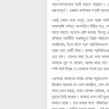
গ্রহণযোগ্যভাবে তৈরি করতে পারছেন। 
গুরুত্বপূর্ণ। একজন কাস্টমার পণ্যটা ব্যব
একটু খেয়াল করে দেখুন, এখন প্রায় সবক
শাকসবজি পর্যন্ত অনলাইনে বিক্রি হবে, 
আগে হয়তো অনেকে চেষ্টা করেছে কিন্তু এ
বাণিজ্য অর্থনীতি সবকিছুতে বিরাট পরি
ভাবছিলাম, তিলে তিলে গড়া প্রতিষ্ঠানগুল
প্রায় সাত কোটি টাকা। আমার প্রতিষ্ঠা
হয়ে যাব। তারপর মাথা ঠাণ্ডা করে ভাব
আমাকে ভুল না বোঝেন, আমার কাছে মনে
স্পষ্ট বার্তা দিচ্ছে যে তোমাকে সতর্ক হত
একসময় আমাদের বাসায় বাসায় ল্যান্ডফ
জিজ্ঞেস করতাম কে ফোন করেছিল, কেন ফ
কখন ফোন করছে, কখন মেসেজ পাঠাচ্ছে, আ
দূরত্ব তৈরি করেছে। করোনা এসে সেই দূর
থাকতে হচ্ছে। ঘরে থাকার ফলে পরিবারের 
সুদৃঢ় হচ্ছে। আত্মিক দূরত্ব কমছে। এটা ক