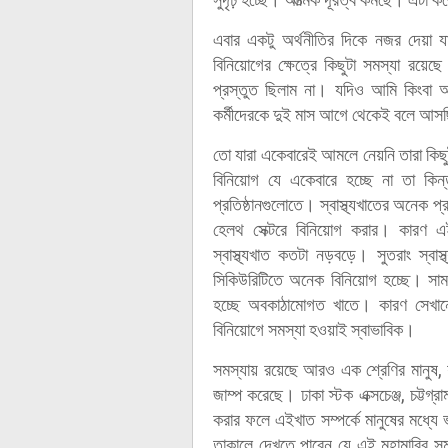
এবার একটু অর্থনীতির দিকে নজর দেয়া 
বিনিয়োগের ক্ষেত্রে কিছুটা সমস্যা রয়
প্রস্তুত ছিলাম না। যদিও আমি কিংবা আম
কর্মীদেরকে দুই মাস আগে থেকেই বলে আসছি
তো যারা একেবারেই আমলে নেয়নি তারা কি
বিনিয়োগ যে একেবারে হচ্ছে না তা কি
প্রতিষ্ঠানগুলোতে। স্বাস্থ্যখাতের অনেক প
হেলথ সেক্টরে বিনিয়োগ করার। কারণ এই
স্বাস্থ্যখাত কতটা নড়বড়ে। সুতরাং স্বাস্থ
সিকিউরিটিতে অনেক বিনিয়োগ হচ্ছে। সা
হচ্ছে অবকাঠামোগত খাতে। কারণ সেখান
বিনিয়োগে সমস্যা হওয়াই স্বাভাবিক।
সমস্যায় রয়েছে আরও এক শ্রেণির মানুষ, যা
জাম্প করেছে। ঢাকা স্টক এক্সচেঞ্জ, চট্টগ্রা
করার ফলে এইখাত সম্পর্কে মানুষের মধ্য
তাকালে দেখতে পাবেন যে এই মহামারির স