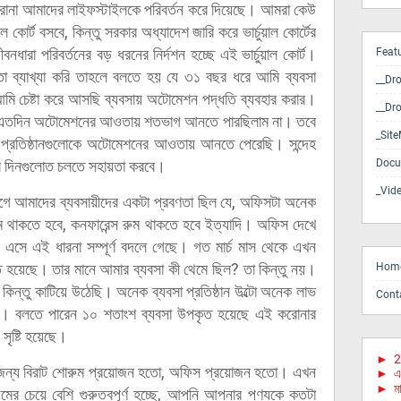
 করোনা আমাদের লাইফস্টাইলকে পরিবর্তন করে দিয়েছে। আমরা কেউ
ল কোর্ট বসবে, কিন্তু সরকার অধ্যাদেশ জারি করে ভার্চুয়াল কোর্টের
ধারা পরিবর্তনের বড় ধরনের নির্দশন হচ্ছে এই ভার্চুয়াল কোর্ট।
Feat
তা ব্যাখ্যা করি তাহলে বলতে হয় যে ৩১ বছর ধরে আমি ব্যবসা
__Dr
ি চেষ্টা করে আসছি ব্যবসায় অটোমেশন পদ্ধতি ব্যবহার করার।
__Dr
লোকে এতদিন অটোমেশনের আওতায় শতভাগ আনতে পারছিলাম না। তবে
_Sit
রতিষ্ঠানগুলোকে অটোমেশনের আওতায় আনতে পেরেছি। সন্দেহ
ের দিনগুলোত চলতে সহায়তা করবে।
Docu
_Vid
 আগে আমাদের ব্যবসায়ীদের একটা প্রবণতা ছিল যে, অফিসটা অনেক
ুম থাকতে হবে, কনফারেন্স রুম থাকতে হবে ইত্যাদি। অফিস দেখে
 এসে এই ধারনা সম্পূর্ণ বদলে গেছে। গত মার্চ মাস থেকে এখন
ে হয়েছে। তার মানে আমার ব্যবসা কী থেমে ছিল? তা কিন্তু নয়।
Hom
া কিন্তু কাটিয়ে উঠেছি। অনেক ব্যবসা প্রতিষ্ঠান উল্টো অনেক লাভ
Cont
িও। বলতে পারেন ১০ শতাংশ ব্যবসা উপকৃত হয়েছে এই করোনার
সৃষ্টি হয়েছে।
►
2
র জন্য বিরাট শোরুম প্রয়োজন হতো, অফিস প্রয়োজন হতো। এখন
►
এ
►
মা
ের চেয়ে বেশি গুরুত্বপূর্ণ হচ্ছে, আপনি আপনার পণ্যকে কতটা