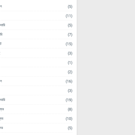
িল
(5)
(11)
ুয়ারি
(5)
ারি
(7)
ট
(15)
ই
(3)
(1)
(2)
িল
(16)
(3)
ুয়ারি
(19)
ম্বর
(8)
্বর
(10)
োবর
(5)