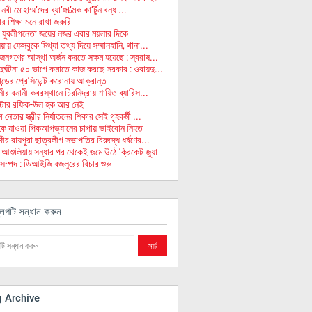
ী মোহাম্ম’দের ব্যা’ঙ্গা’ত্মক কা’র্টুন বন্ধ ...
 শিক্ষা মনে রাখা জরুরি
 যুবলীগনেতা জয়ের নজর এবার ময়লার দিকে
ায় ফেসবুকে মিথ্যা তথ্য দিয়ে সম্মানহানি, থানা...
 জনগণের আস্থা অর্জন করতে সক্ষম হয়েছে : স্বরাষ...
ুর্ঘটনা ৫০ ভাগে কমাতে কাজ করছে সরকার : ওবায়দু...
ন্ডের প্রেসিডেন্ট করোনায় আক্রান্ত
ীর বনানী কবরস্থানে চিরনিদ্রায় শায়িত ব্যারিস...
িস্টার রফিক-উল হক আর নেই
নেতার স্ত্রীর নির্যাতনের শিকার সেই গৃহকর্মী ...
ুকে যাওয়া পিকআপভ্যানের চাপায় ভাইবোন নিহত
ীর রায়পুরা ছাত্রলীগ সভাপতির বিরুদ্ধে ধর্ষণের...
 আশুলিয়ায় সন্ধার পর থেকেই জমে উঠে ক্রিকেট জুয়া
সম্পদ : ডিআইজি বজলুরের বিচার শুরু
লগটি সন্ধান করুন
g Archive