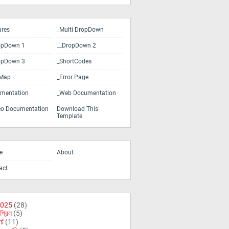
ures
_Multi DropDown
opDown 1
__DropDown 2
opDown 3
_ShortCodes
eMap
_Error Page
mentation
_Web Documentation
eo Documentation
Download This
Template
e
About
act
025
(28)
প্রিল
(5)
র্চ
(11)