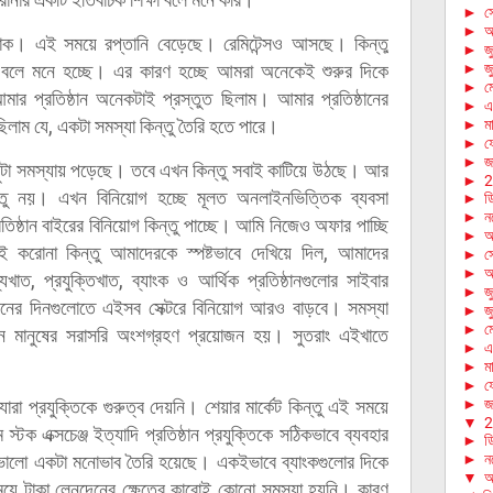
►
স
►
আ
যাক। এই সময়ে রপ্তানি বেড়েছে। রেমিটেন্সও আসছে। কিন্তু
►
জ
েছে বলে মনে হচ্ছে। এর কারণ হচ্ছে আমরা অনেকেই শুরুর দিকে
►
জ
►
ম
ার প্রতিষ্ঠান অনেকটাই প্রস্তুত ছিলাম। আমার প্রতিষ্ঠানের
►
এ
লাম যে, একটা সমস্যা কিন্তু তৈরি হতে পারে।
►
মা
►
ফে
►
জা
ছুটা সমস্যায় পড়েছে। তবে এখন কিন্তু সবাই কাটিয়ে উঠছে। আর
►
2
ন্তু নয়। এখন বিনিয়োগ হচ্ছে মূলত অনলাইনভিত্তিক ব্যবসা
►
ড
►
ন
্রতিষ্ঠান বাইরের বিনিয়োগ কিন্তু পাচ্ছে। আমি নিজেও অফার পাচ্ছি
►
অ
 করোনা কিন্তু আমাদেরকে স্পষ্টভাবে দেখিয়ে দিল, আমাদের
►
স
►
আ
্যখাত, প্রযুক্তিখাত, ব্যাংক ও আর্থিক প্রতিষ্ঠানগুলোর সাইবার
►
জ
মনের দিনগুলোতে এইসব সেক্টরে বিনিয়োগ আরও বাড়বে। সমস্যা
►
জ
►
ম
ে মানুষের সরাসরি অংশগ্রহণ প্রয়োজন হয়। সুতরাং এইখাতে
►
এ
►
মা
►
ফে
রা প্রযুক্তিকে গুরুত্ব দেয়নি। শেয়ার মার্কেট কিন্তু এই সময়ে
►
জা
▼
2
ম স্টক এক্সচেঞ্জ ইত্যাদি প্রতিষ্ঠান প্রযুক্তিকে সঠিকভাবে ব্যবহার
►
ড
ে ভালো একটা মনোভাব তৈরি হয়েছে। একইভাবে ব্যাংকগুলোর দিকে
►
ন
▼
অ
ময়ে টাকা লেনদেনের ক্ষেত্রে কারোই কোনো সমস্যা হয়নি। কারণ