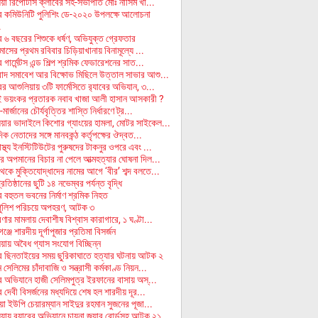
া রিপোর্টার্স ক্লাবের সহ-সভাপতি মোঃ নাসিম খা...
ে কমিউনিটি পুলিশিং ডে-২০২০ উপলক্ষে আলোচনা
.
ে ৬ বছরের শিশুকে ধর্ষণ, অভিযুক্ত গ্রেফতার
মাসের প্রথম রবিবার চিড়িয়াখানায় বিনামূল্যে ...
 গার্মেন্টস এন্ড শিল্প শ্রমিক ফেডারেশনের সাত...
বাদ সমাবেশ আর বিক্ষোভ মিছিলে উত্তাল সাভার আশু...
র আশুলিয়ায় ৩টি ফার্মেসিতে র‌্যাবের অভিযান, ৩...
 ভয়ংকর প্রতারক নবাব খাজা আলী হাসান আসকারী ?
-মার্জানের চৌর্যবৃত্তির শাস্তি নির্ধারণে ট্র...
য়ার ভাদাইলে কিশোর গ্যাংয়ের হামলা, মোটর সাইকেল...
িক নেতাদের সঙ্গে মানবকন্ঠ কর্তৃপক্ষের ঔদ্বত...
স্থ্য ইনস্টিটিউটের পুরুষদের টাকনুর ওপরে এবং ...
র অপমানের বিচার না পেলে আত্মহত্যার ঘোষনা দিল...
েকে মুক্তিযোদ্ধাদের নামের আগে ‘বীর’ শব্দ বলতে...
প্রতিষ্ঠানের ছুটি ১৪ নভেম্বর পর্যন্ত বৃদ্ধি
ে বহুতল ভবনের নির্মাণ শ্রমিক নিহত
পুলিশ পরিচয়ে অপহরণ, আটক ৩
ণার মামলায় দেবাশীষ বিশ্বাস কারাগারে, ১ ঘণ্টা...
ঞ্জে শারদীয় দূর্গাপূজার প্রতিমা বিসর্জন
য়ায় অবৈধ গ্যাস সংযোগ বিচ্ছিন্ন
ে ছিনতাইয়ের সময় ছুরিকাঘাতে হত্যার ঘটনায় আটক ২
সেলিমের চাঁদাবাজি ও সন্ত্রাসী কর্মকাণ্ড নিয়ন...
বের অভিযানে হাজী সেলিমপুত্র ইরফানের বাসায় অস্...
 দেবী বিসর্জনের মধ্যদিয়ে শেষ হল শারদীয় দূর...
য়া ইউপি চেয়ারম্যান সাইদুর রহমান সুজনের পূজা...
য়ায় র‌্যাবের অভিযানে চায়না জুয়ার বোর্ডসহ আটক ২১