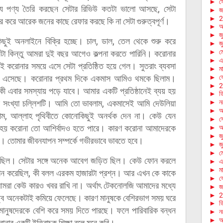
►
ফে
যে পণ্য তৈরি করছেন সেটার রিভিউ কতটা ভালো আসছে, সেটা
►
জা
►
2
হার করে আরেক জনের কাছে রেফার করছে কি না সেটা গুরুত্বপূর্ণ।
►
আ
►
জ
িছুই অনলাইনে বিক্রি হচ্ছে। চাল, ডাল, তেল থেকে শুরু করে
►
জ
►
ম
সেটা কিন্তু আমরা দুই বছর আগেও কল্পনা করতে পারিনি। করোনার
►
এ
ই করোনার সময়ে এসে সেটা প্রতিষ্ঠিত হয়ে গেল। সুতরাং ব্যবসা
►
মা
বর্তন এসেছে। করোনার প্রথম দিকে একমাস আমিও থমকে ছিলাম।
►
ফে
►
2
ো কী এবার সমস্যায় পড়ে যাবে। আমার একটি প্রতিষ্ঠানেই ব্যয় হয়
►
ড
নের সংখ্যা চল্লিশটি। আমি তো ভাবলাম, একমাসেই আমি দেউলিয়া
►
ন
►
অ
লাম, আল্লাহ পৃথিবীতে কোনোকিছুই অনর্থক দেন না। কেউ যেন
►
স
 হয় করোনা তো আশির্বাদও হতে পারে। কারণ করোনা আমাদেরকে
►
আ
►
জ
ে হবে। তোমার জীবনযাপন সম্পর্কে গভীরভাবে ভাবতে হবে।
►
জ
►
ম
োন ছিল। সেটার সঙ্গে অনেক আবেগ জড়িত ছিল। কেউ ফোন করলে
►
এ
►
মা
োন করেছিল, কী বলল এরকম হাজারটা প্রশ্ন। আর এখন কে কাকে
►
ফে
মরা কেউ কারও খবর রাখি না। অর্থাৎ টেকনোলজি আমাদের মধ্যে
►
জা
►
2
ত্ব অনেকটাই কমিয়ে ফেলেছে। কারণ মানুষকে বেশিরভাগ সময় ঘরে
►
ড
মানুষদেরকে বেশি করে সময় দিতে পারছে। ফলে পারিবারিক বন্ধন
►
ন
►
অ
রোনার একটি ইতিবাচক শিক্ষা বলে মনে করি।