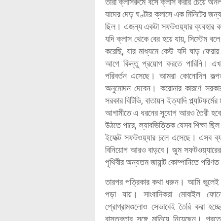
তারা ক্লাসরুমে বসে ক্লাস করার চেয়ে 
যাদের দেড় ঘণ্টার ক্লাসে এক মিনিটের জন্
ছিল। এজন্য একটা সফটওয়্যার ব্যবহার করত
যদি ক্লাস থেকে বের হয়ে যায়, সিস্টেম ব
করেছি, যার মাধ্যমে কেউ যদি ঘাড় ফেরা
আগে কিন্তু প্রয়োগ করতে পারিনি। এখ
পরিবর্তন এসেছে। আমরা কোনোদিন কল্পনা ক
অনুমোদন দেবেন। করোনার কারণে সরকার 
সরকার বিটিভি, বাতায়ন ইত্যাদি প্ল্যাটফর্
আগামীতে এ ধরনের সুযোগ আরও তৈরী হবে।
উঠতে পারে, ল্যাবভিত্তিক যেসব শিক্ষা ছিল
ইফেক্ট সফটওয়্যার চলে এসেছে। এসব ব্য
বিনিয়োগ আরও বাড়বে। জুম সফটওয়্যারে
পৃথিবীর অন্যতম জায়ান্ট কোম্পানিতে পরি
তারপর পত্রিকার কথা ধরুন। আমি ভুলেই
পড়া যায়। সাংবাদিকরা মোবাইল ফোনে
প্রোগ্রামগুলোও সেভাবেই তৈরি করা হ
বাস্তবতার সঙ্গে মানিয়ে নিয়েছেন। প্র