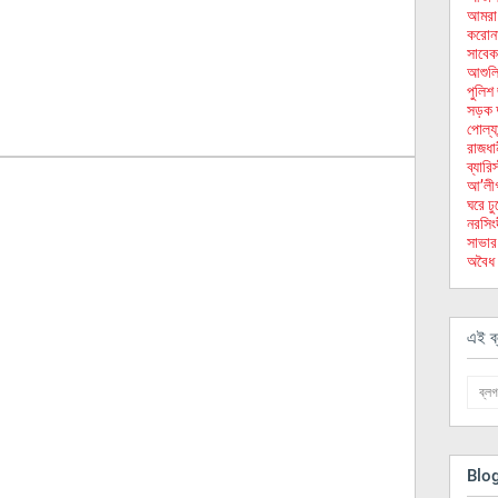
আমরা নব
করোনার
সাবেক
আশুলিয়
পুলিশ
সড়ক দ
পোল্যা
রাজধান
ব্যার
আ’লীগ 
ঘরে ঢ
নরসিংদ
সাভার
অবৈধ 
এই ব্
Blo