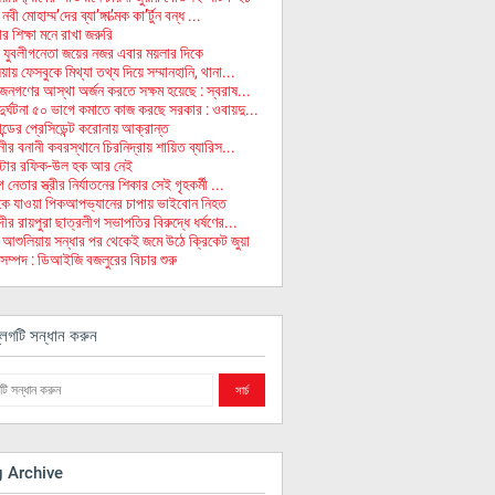
ী মোহাম্ম’দের ব্যা’ঙ্গা’ত্মক কা’র্টুন বন্ধ ...
 শিক্ষা মনে রাখা জরুরি
 যুবলীগনেতা জয়ের নজর এবার ময়লার দিকে
ায় ফেসবুকে মিথ্যা তথ্য দিয়ে সম্মানহানি, থানা...
 জনগণের আস্থা অর্জন করতে সক্ষম হয়েছে : স্বরাষ...
ুর্ঘটনা ৫০ ভাগে কমাতে কাজ করছে সরকার : ওবায়দু...
ন্ডের প্রেসিডেন্ট করোনায় আক্রান্ত
ীর বনানী কবরস্থানে চিরনিদ্রায় শায়িত ব্যারিস...
িস্টার রফিক-উল হক আর নেই
নেতার স্ত্রীর নির্যাতনের শিকার সেই গৃহকর্মী ...
ুকে যাওয়া পিকআপভ্যানের চাপায় ভাইবোন নিহত
ীর রায়পুরা ছাত্রলীগ সভাপতির বিরুদ্ধে ধর্ষণের...
 আশুলিয়ায় সন্ধার পর থেকেই জমে উঠে ক্রিকেট জুয়া
সম্পদ : ডিআইজি বজলুরের বিচার শুরু
লগটি সন্ধান করুন
g Archive