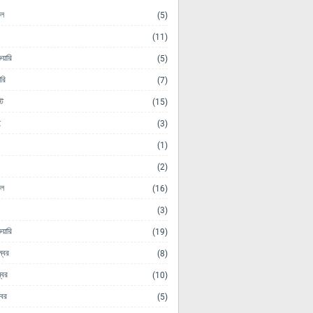
িল
(5)
(11)
ুয়ারি
(5)
ারি
(7)
ট
(15)
ই
(3)
(1)
(2)
িল
(16)
(3)
ুয়ারি
(19)
ম্বর
(8)
্বর
(10)
োবর
(5)