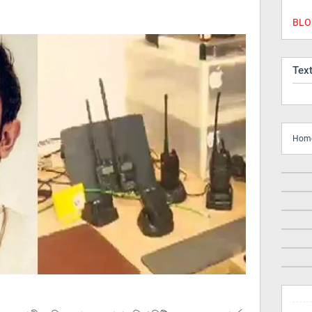
BLOG
Tex
Hom