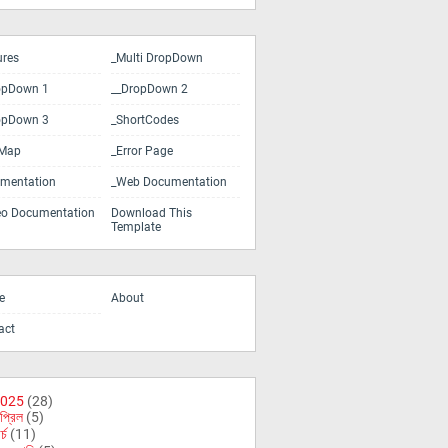
ures
_Multi DropDown
opDown 1
__DropDown 2
opDown 3
_ShortCodes
eMap
_Error Page
mentation
_Web Documentation
eo Documentation
Download This
Template
e
About
act
025
(28)
প্রিল
(5)
র্চ
(11)