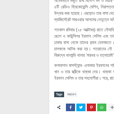
অবৈধভাবে মজুত রাখা বিদেশি মদ ও বিয়ার 
৫টি রেডিও ফ্রিকোয়েন্সি মেশিন, নিরাপত্
উদ্ধার করা হয়েছে। এছাড়াও তার বাসা থেকে প
ম্যাজিস্ট্রেট সারওয়ার আলমের নেতৃত্বে 
গতকাল রবিবার (২৫ অক্টোবর) রাতে নৌবাহি
ছেলে ও কাউন্সিলর ইরফান সেলিম এবং তার 
ঢাকার বাসা থেকে তাদের র‌্যাব হেফাজত
চালককে আটক করা হয়। গতরাতের নৌ বাহ
বিরুদ্ধে ধানমন্ডি থানায় 'মারধর ও হত্যাচেষ্
কলাবাগান বাসস্ট্যান্ড এলাকায় ইরফানের 
খান ও তার স্ত্রীকে ধাক্কা দেয়। ধাক্কা
ইরফান সেলিম ও তার সহযোগীরা। পরে, রাত
Tags
সারাদেশে