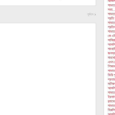
আশুলিয়
সাভার
সভা..
সাভার
পূর্বতন
প্রতি 
সাভারে
প্রতি
সাভারে
কে এই
সামিয়া
আশুলি
সাংবাদ
জনস্বা
মারধো
এখন থ
শিক্ষা
সাভার
ডিবি 
প্রতার
মানিকগ
আশুলি
সাভার
ইরফান 
র‌্যা
সাভারে
বিরুলি
আশুলি