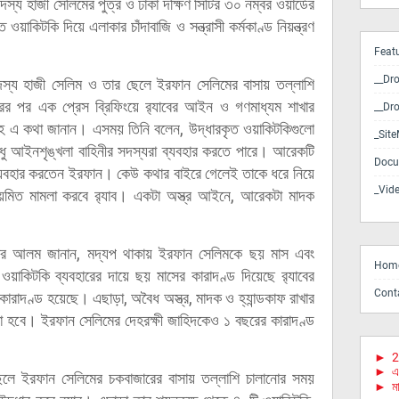
য হাজী সেলিমের পুত্র ও ঢাকা দক্ষিণ সিটির ৩০ নম্বর ওয়ার্ডের
ওয়াকিটকি দিয়ে এলাকার চাঁদাবাজি ও সন্ত্রাসী কর্মকাণ্ড নিয়ন্ত্রণ
Feat
__Dr
সদস্য হাজী সেলিম ও তার ছেলে ইরফান সেলিমের বাসায় তল্লাশি
ারের পর এক প্রেস ব্রিফিংয়ে র‍্যাবের আইন ও গণমাধ্যম শাখার
__Dr
্লাহ এ কথা জানান। এসময় তিনি বলেন, উদ্ধারকৃত ওয়াকিটকিগুলো
_Sit
 আইনশৃঙ্খলা বাহিনীর সদস্যরা ব্যবহার করতে পারে। আরেকটি
Docu
ে ব্যবহার করতেন ইরফান। কেউ কথার বাইরে গেলেই তাকে ধরে নিয়ে
_Vid
নিয়মিত মামলা করবে র‍্যাব। একটা অস্ত্র আইনে, আরেকটা মাদক
 সারোয়ার আলম জানান, মদ্যপ থাকায় ইরফান সেলিমকে ছয় মাস এবং
Hom
াকিটকি ব্যবহারের দায়ে ছয় মাসের কারাদণ্ড দিয়েছে র‍্যাবের
Cont
ারাদণ্ড হয়েছে। এছাড়া, অবৈধ অস্ত্র, মাদক ও হ্যান্ডকাফ রাখার
করা হবে। ইরফান সেলিমের দেহরক্ষী জাহিদকেও ১ বছরের কারাদণ্ড
►
2
►
এ
লে ইরফান সেলিমের চকবাজারের বাসায় তল্লাশি চালানোর সময়
►
মা