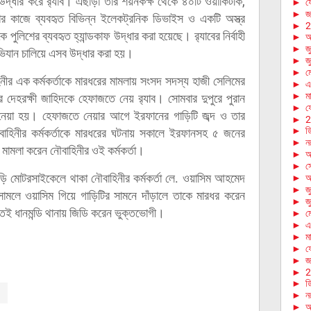
উদ্ধার করে র‌্যাব। এছাড়া তার শয়নকক্ষ থেকে ৪০টি ওয়াকিটকি,
►
ফে
►
জা
তার কাজে ব্যবহৃত বিভিন্ন ইলেকট্রনিক ডিভাইস ও একটি অস্ত্র
►
2
ুলিশের ব্যবহৃত হ্যান্ডকাফ উদ্ধার করা হয়েছে। র‌্যাবের নির্বাহী
►
আ
►
জ
অভিযান চালিয়ে এসব উদ্ধার করা হয়।
►
জ
►
ম
নীর এক কর্মকর্তাকে মারধরের মামলায় সংসদ সদস্য হাজী সেলিমের
►
এ
►
মা
দেহরক্ষী জাহিদকে হেফাজতে নেয় র‌্যাব। সোমবার দুপুরে পুরান
►
ফে
ে নেয়া হয়। হেফাজতে নেয়ার আগে ইরফানের গাড়িটি জব্দ ও তার
►
2
►
ড
িনীর কর্মকর্তাকে মারধরের ঘটনায় সকালে ইরফানসহ ৫ জনের
►
ন
টা' মামলা করেন নৌবাহিনীর ওই কর্মকর্তা।
►
অ
►
স
গাড়ি মোটরসাইকেলে থাকা নৌবাহিনীর কর্মকর্তা লে. ওয়াসিম আহমেদ
►
আ
►
জ
 সামলে ওয়াসিম গিয়ে গাড়িটির সামনে দাঁড়ালে তাকে মারধর করেন
►
জ
েই ধানমন্ডি থানায় জিডি করেন ভুক্তভোগী।
►
ম
►
এ
►
মা
►
ফে
►
জা
►
2
►
ড
►
ন
►
অ