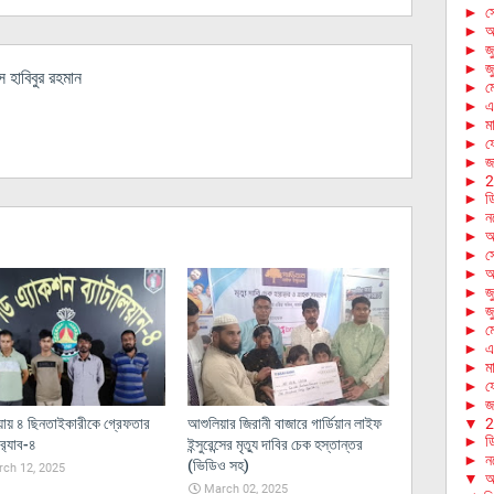
►
স
►
আ
►
জ
►
জ
হাবিবুর রহমান
►
ম
►
এ
►
মা
►
ফে
►
জা
►
2
►
ড
►
ন
►
অ
►
স
►
আ
►
জ
►
জ
►
ম
►
এ
►
মা
►
ফে
►
জা
ায় ৪ ছিনতাইকারীকে গ্রেফতার
আশুলিয়ার জিরানী বাজারে গার্ডিয়ান লাইফ
▼
2
►
ড
র‌্যাব-৪
ইন্সুরেন্সের মৃত্যু দাবির চেক হস্তান্তর
►
ন
(ভিডিও সহ)
ch 12, 2025
▼
অ
March 02, 2025