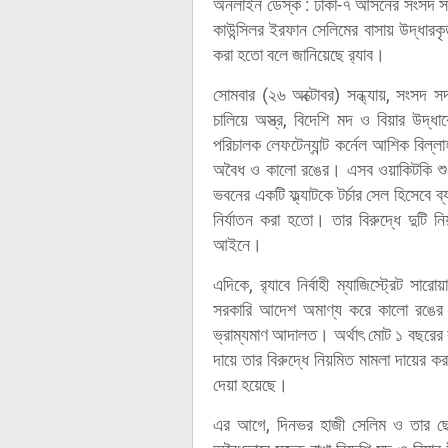
অনলাইন ডেস্ক : ঢাকা-৭ আসনের সংসদ সদস্
কাউন্সিলর ইরফান সেলিমের বাসায় উদ্ধারকৃত 
করা হতো বলে জানিয়েছে র‍্যাব।
সোমবার (২৬ অক্টোবর) সন্ধ্যায়, সংসদ 
চালিয়ে অস্ত্র, বিদেশি মদ ও বিয়ার উদ্ধ
পরিচালক লেফটেন্যান্ট কর্নেল আশিক বিল
অবৈধ ও কালো রঙের। এসব ওয়াকিটকি শুধু
ভবনের একটি ফ্ল্যাটকে টর্চার সেল হিসেব
নির্যাতন করা হতো। তার বিরুদ্ধে দুটি 
আইনে।
এদিকে, র‌্যাবে নির্বাহী ম্যাজিস্ট্রেট
সরকারি আদেশ অমাণ্য করে কালো রঙের ওয়
ভ্রাম্যমাণ আদালত। অর্থাৎ মোট ১ বছরের ক
দায়ে তার বিরুদ্ধে নিয়মিত মামলা দায়ের 
দেয়া হয়েছে।
এর আগে, দিনভর হাজী সেলিম ও তার ছে