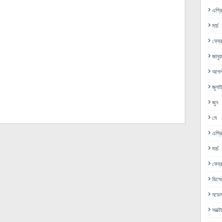
এপ্র
মার্চ
ফেব্র
জানুয়
আগস্
জুলা
জুন
মে
এপ্র
মার্চ
ফেব্র
ডিসে
নভেম
অক্ট