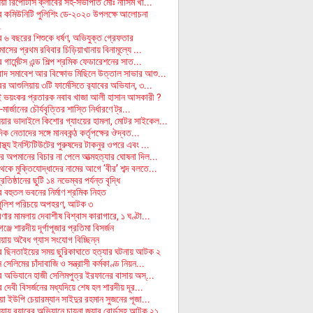
া রিপোর্টার্স ক্লাবের সহ-সভাপতি মোঃ নাসিম খা...
ে কমিউনিটি পুলিশিং ডে-২০২০ উপলক্ষে আলোচনা
.
ে ৬ বছরের শিশুকে ধর্ষণ, অভিযুক্ত গ্রেফতার
মাসের প্রথম রবিবার চিড়িয়াখানায় বিনামূল্যে ...
 গার্মেন্টস এন্ড শিল্প শ্রমিক ফেডারেশনের সাত...
বাদ সমাবেশ আর বিক্ষোভ মিছিলে উত্তাল সাভার আশু...
র আশুলিয়ায় ৩টি ফার্মেসিতে র‌্যাবের অভিযান, ৩...
 ভয়ংকর প্রতারক নবাব খাজা আলী হাসান আসকারী ?
-মার্জানের চৌর্যবৃত্তির শাস্তি নির্ধারণে ট্র...
য়ার ভাদাইলে কিশোর গ্যাংয়ের হামলা, মোটর সাইকেল...
িক নেতাদের সঙ্গে মানবকন্ঠ কর্তৃপক্ষের ঔদ্বত...
স্থ্য ইনস্টিটিউটের পুরুষদের টাকনুর ওপরে এবং ...
র অপমানের বিচার না পেলে আত্মহত্যার ঘোষনা দিল...
েকে মুক্তিযোদ্ধাদের নামের আগে ‘বীর’ শব্দ বলতে...
প্রতিষ্ঠানের ছুটি ১৪ নভেম্বর পর্যন্ত বৃদ্ধি
ে বহুতল ভবনের নির্মাণ শ্রমিক নিহত
পুলিশ পরিচয়ে অপহরণ, আটক ৩
ণার মামলায় দেবাশীষ বিশ্বাস কারাগারে, ১ ঘণ্টা...
ঞ্জে শারদীয় দূর্গাপূজার প্রতিমা বিসর্জন
য়ায় অবৈধ গ্যাস সংযোগ বিচ্ছিন্ন
ে ছিনতাইয়ের সময় ছুরিকাঘাতে হত্যার ঘটনায় আটক ২
সেলিমের চাঁদাবাজি ও সন্ত্রাসী কর্মকাণ্ড নিয়ন...
বের অভিযানে হাজী সেলিমপুত্র ইরফানের বাসায় অস্...
 দেবী বিসর্জনের মধ্যদিয়ে শেষ হল শারদীয় দূর...
য়া ইউপি চেয়ারম্যান সাইদুর রহমান সুজনের পূজা...
য়ায় র‌্যাবের অভিযানে চায়না জুয়ার বোর্ডসহ আটক ২১