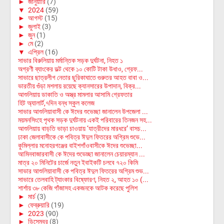
►
জানুয়ারি
(7)
▼
2024
(59)
►
আগস্ট
(15)
►
জুলাই
(3)
►
জুন
(1)
►
মে
(2)
▼
এপ্রিল
(16)
সাভার বিরুলিয়ায় মর্মান্তিক সড়ক দুর্ঘটনা, নিহত ১
অগ্রণী ব্যাংকের ভল্ট থেকে ১০ কোটি টাকা উধাও, গ্রেফ...
সাভারে ছাত্রলীগ নেতার ছুরিকাঘাতে গুরুতর আহত বাবা ও...
ভারতীয় গুঁড়া মশলায় রয়েছে ক্যানসারের উপাদান, বিক্র...
আশুলিয়ায় ডাকাতি ও অস্ত্র মামলার আসামি গ্রেফতার
হিট অ্যালার্ট,৭দিন বন্ধ স্কুল কলেজ
সাভার আশুলিয়াবাসী কে ঈদের শুভেচ্ছা জানালেন উপজেলা ...
ময়মনসিংহে পৃথক সড়ক দুর্ঘটনায় একই পরিবারের তিনজন সহ...
আশুলিয়ায় বাড়তি ভাড়া চাওয়ায় ‘যাত্রীদের মারধরে’ বাসচ...
ঢাকা জেলাবাসীকে কে পবিত্র ঈদুল ফিতরের অগ্রিম শুভে...
কুমিল্লার মনোহরগঞ্জের বাইশগাঁওবাসীকে ঈদের শুভেচ্ছা...
আমিনবাজারবাসী কে ঈদের শুভেচ্ছা জানালেন চেয়ারম্যান ...
মাত্র ২০ মিনিটের চার্জে নতুন ইবাইকটি চলবে ৭২০ কিমি
সাভার আশুলিয়াবাসী কে পবিত্র ঈদুল ফিতরের অগ্রিম শুভ...
সাভারে তেলবাহি ট্যাংকার বিষ্ফোরণ, নিহত ২, আহত ১০ (...
শার্শায় ৩৮ কেজি গাঁজাসহ একজনকে আটক করেছে পুলিশ
►
মার্চ
(3)
►
ফেব্রুয়ারি
(19)
►
2023
(90)
►
ডিসেম্বর
(8)