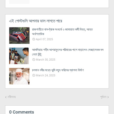
এই পোস্টগুলি আপনার ভাল লাগতে পারে
রাজশাহীতে বাস-ট্রাক সংঘর্ষে ৩ জামায়াত কর্মী নিহত, আহত
অর্ধশতাধিক
April 07, 2025
আশুলিয়ায় শহীদ আশরাফুলের পরিবারের পাশে দাড়ালেন সেচ্ছাসেবক দল
নেতা মিন্টু
March 30, 2025
চলমান নদীর মধ্যে ভুমি দস্যু ফরিদের স্থাপনা নির্মাণ
March 24, 2025
নবীনতর
পূর্বতন
0 Comments