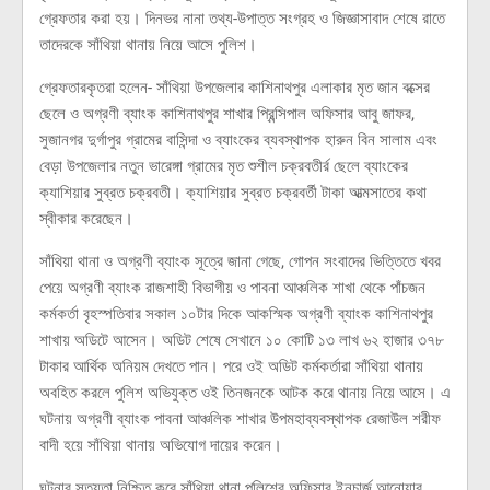
গ্রেফতার করা হয়। দিনভর নানা তথ্য-উপাত্ত সংগ্রহ ও জিজ্ঞাসাবাদ শেষে রাতে
তাদেরকে সাঁথিয়া থানায় নিয়ে আসে পুলিশ।
গ্রেফতারকৃতরা হলেন- সাঁথিয়া উপজেলার কাশিনাথপুর এলাকার মৃত জান বক্সের
ছেলে ও অগ্রণী ব্যাংক কাশিনাথপুর শাখার প্রিন্সিপাল অফিসার আবু জাফর,
সুজানগর দুর্গাপুর গ্রামের বাসিন্দা ও ব্যাংকের ব্যবস্থাপক হারুন বিন সালাম এবং
বেড়া উপজেলার নতুন ভারেঙ্গা গ্রামের মৃত শুশীল চক্রবতীর্র ছেলে ব্যাংকের
ক্যাশিয়ার সুব্রত চক্রবতী। ক্যাশিয়ার সুব্রত চক্রবর্তী টাকা আত্মসাতের কথা
স্বীকার করেছেন।
সাঁথিয়া থানা ও অগ্রণী ব্যাংক সূত্রে জানা গেছে, গোপন সংবাদের ভিত্তিতে খবর
পেয়ে অগ্রণী ব্যাংক রাজশাহী বিভাগীয় ও পাবনা আঞ্চলিক শাখা থেকে পাঁচজন
কর্মকর্তা বৃহস্পতিবার সকাল ১০টার দিকে আকস্মিক অগ্রণী ব্যাংক কাশিনাথপুর
শাখায় অডিটে আসেন। অডিট শেষে সেখানে ১০ কোটি ১৩ লাখ ৬২ হাজার ৩৭৮
টাকার আর্থিক অনিয়ম দেখতে পান। পরে ওই অডিট কর্মকর্তারা সাঁথিয়া থানায়
অবহিত করলে পুলিশ অভিযুক্ত ওই তিনজনকে আটক করে থানায় নিয়ে আসে। এ
ঘটনায় অগ্রণী ব্যাংক পাবনা আঞ্চলিক শাখার উপমহাব্যবস্থাপক রেজাউল শরীফ
বাদী হয়ে সাঁথিয়া থানায় অভিযোগ দায়ের করেন।
ঘটনার সত্যতা নিশ্চিত করে সাঁথিয়া থানা পুলিশের অফিসার ইনচার্জ আনোয়ার