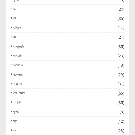
জুন
(24)
মে
(35)
এপ্রিল
(17)
মার্চ
(21)
ফেব্রুয়ারি
(35)
জানুয়ারি
(23)
ডিসেম্বর
(18)
নভেম্বর
(29)
অক্টোবর
(31)
সেপ্টেম্বর
(55)
আগস্ট
(35)
জুলাই
(8)
জুন
(12)
মে
(23)