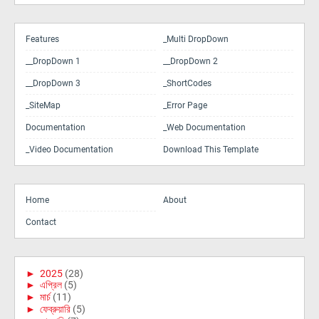
Features
_Multi DropDown
__DropDown 1
__DropDown 2
__DropDown 3
_ShortCodes
_SiteMap
_Error Page
Documentation
_Web Documentation
_Video Documentation
Download This Template
Home
About
Contact
►
2025
(28)
►
এপ্রিল
(5)
►
মার্চ
(11)
►
ফেব্রুয়ারি
(5)