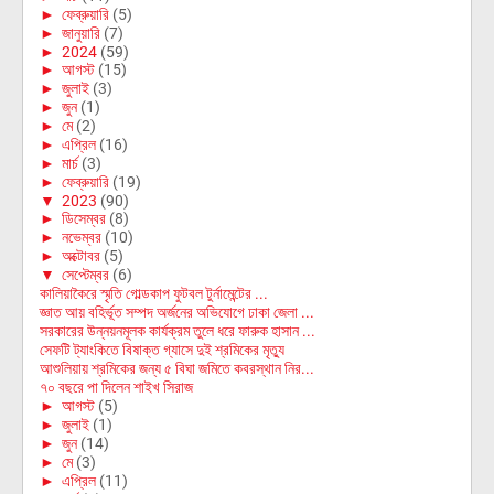
►
ফেব্রুয়ারি
(5)
►
জানুয়ারি
(7)
►
2024
(59)
►
আগস্ট
(15)
►
জুলাই
(3)
►
জুন
(1)
►
মে
(2)
►
এপ্রিল
(16)
►
মার্চ
(3)
►
ফেব্রুয়ারি
(19)
▼
2023
(90)
►
ডিসেম্বর
(8)
►
নভেম্বর
(10)
►
অক্টোবর
(5)
▼
সেপ্টেম্বর
(6)
কালিয়াকৈরে স্মৃতি গোল্ডকাপ ফুটবল টুর্নামেন্টের ...
জ্ঞাত আয় বহির্ভূত সম্পদ অর্জনের অভিযোগে ঢাকা জেলা ...
সরকারের উন্নয়নমূলক কার্যক্রম তুলে ধরে ফারুক হাসান ...
সেফটি ট্যাংকিতে বিষাক্ত গ্যাসে দুই শ্রমিকের মৃত্যু
আশুলিয়ায় শ্রমিকের জন্য ৫ বিঘা জমিতে কবরস্থান নির...
৭০ বছরে পা দিলেন শাইখ সিরাজ
►
আগস্ট
(5)
►
জুলাই
(1)
►
জুন
(14)
►
মে
(3)
►
এপ্রিল
(11)