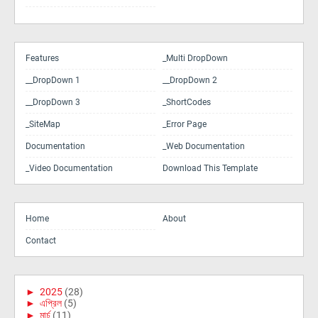
Features
_Multi DropDown
__DropDown 1
__DropDown 2
__DropDown 3
_ShortCodes
_SiteMap
_Error Page
Documentation
_Web Documentation
_Video Documentation
Download This Template
Home
About
Contact
►
2025
(28)
►
এপ্রিল
(5)
►
মার্চ
(11)