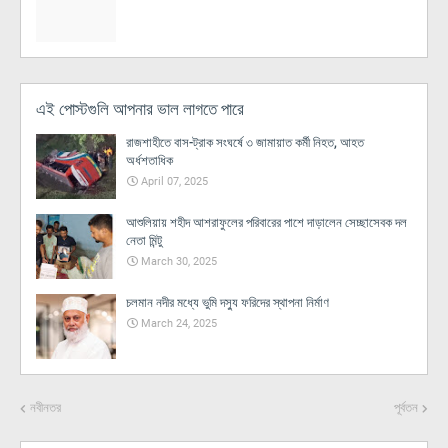
এই পোস্টগুলি আপনার ভাল লাগতে পারে
রাজশাহীতে বাস-ট্রাক সংঘর্ষে ৩ জামায়াত কর্মী নিহত, আহত
অর্ধশতাধিক
April 07, 2025
আশুলিয়ায় শহীদ আশরাফুলের পরিবারের পাশে দাড়ালেন সেচ্ছাসেবক দল
নেতা মিন্টু
March 30, 2025
চলমান নদীর মধ্যে ভুমি দস্যু ফরিদের স্থাপনা নির্মাণ
March 24, 2025
নবীনতর
পূর্বতন