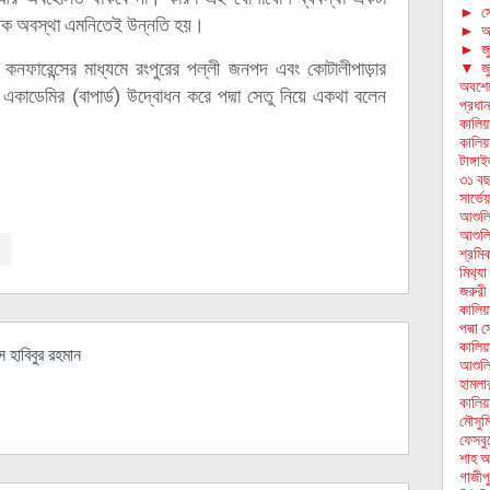
►
স
তিক অবস্থা এমনিতেই উন্নতি হয়।
►
আ
►
জ
কনফারেন্সের মাধ্যমে রংপুরের পল্লী জনপদ এবং কোটালীপাড়ার
▼
জ
অবশেষে
নয়ন একাডেমির (বাপার্ড) উদ্বোধন করে পদ্মা সেতু নিয়ে একথা বলেন
প্রধান
কালিয়
কালিয়া
টাঙ্গা
৩১ বছ
সার্ভে
আশুলিয়
আশুলি
শ্রমি
মিথ‌্য
জরুরী 
কালিয়
পদ্মা 
কালিয়
হাবিবুর রহমান
আশুলি
হামলা
কালিয়া
মৌসুম
ফেসবুক
শাহ আ
গাজীপু