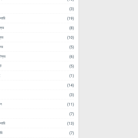
(3)
ুয়ারি
(19)
ম্বর
(8)
্বর
(10)
োবর
(5)
েম্বর
(6)
ট
(5)
ই
(1)
(14)
(3)
িল
(11)
(7)
ুয়ারি
(13)
ারি
(7)