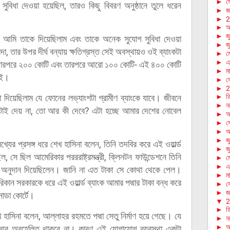
►
ফে
ুবিধা দেওয়া হয়েছিল, তারও কিছু বিবরণ অনুষ্ঠানে তুলে ধরেন
►
জা
►
2
►
আ
►
জ
 আমি তাকে দিয়েছিলাম এবং তাকে অনেক সুযোগ সুবিধা দেওয়া
►
জ
া, তার উপর দীর্ঘ বন্যায় ক্ষতিগ্রস্ত সেই অবস্থায়ও ওই ব্যাংকটা
►
ম
►
এ
ি, তারপরে ২০০ কোটি এবং তারপরে আরো ১০০ কোটি- এই ৪০০ কোটি
►
মা
দিই।
►
ফে
►
2
া দিয়েছিলাম যে ফোনের লভ্যাংশটা গ্রামীণ ব্যাংকে যাবে। জীবনে
►
ড
►
ন
টাই দেয় না, তো আর কী দেবে? এটা হচ্ছে আমার দেশের নোবেল
►
অ
►
স
►
আ
►
জ
 সখ্যের প্রসঙ্গ ধরে শেখ হাসিনা বলেন, তিনি তদবির করে এই ওয়ার্ল্ড
►
জ
িল, সে ছিল আমেরিকার পরররাষ্ট্রমন্ত্রী, ক্লিনটন ফাউন্ডেশনে তিনি
►
ম
►
এ
, অনুদান দিয়েছিলেন। জানি না এত টাকা সে কোথা থেকে পেল।
►
মা
ান সরকারকে ধরে এই ওয়ার্ল্ড ব্যাংক আমার পদ্মার টাকা বন্ধ করে
►
ফে
►
জা
াডা কোর্টে।
▼
2
►
ড
খ হাসিনা বলেন, আল্লাহর রহমতে পদ্মা সেতু নির্মাণ হয়ে গেছে। যে
►
ন
►
অ
ল আর অবহেলিত থাকবে না। কারণ এই যোগাযোগ ব্যবস্থা একটা