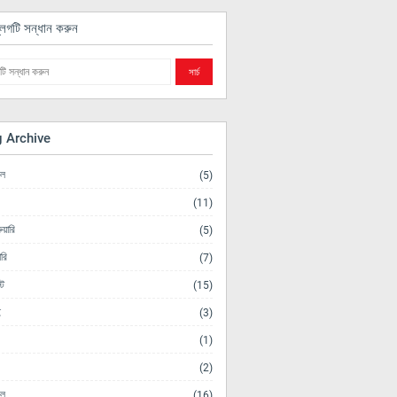
লগটি সন্ধান করুন
g Archive
িল
(5)
(11)
ুয়ারি
(5)
ারি
(7)
ট
(15)
ই
(3)
(1)
(2)
িল
(16)