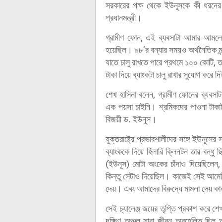
সরকারের পক্ষ থেকে ইউনূসকে কী ধরনের স
প্রধানমন্ত্রী।
গ্রামীণ ফোন, এই ব্যবসাটা আমার আমলে
হয়েছিল। ৯৮’র বন্যার সময়ও অর্থনৈতিক মন্দ
যাতে চালু রাখতে পারে প্রথমে ১০০ কোট
টাকা দিয়ে ব্যাংকটা চালু রাখার সুযোগ করে 
শেখ হাসিনা বলেন, গ্রামীণ ফোনের ব্যবসাট
এক পয়সা চাইনি। শ্রমিকদের পাওনা টাকা
বিজয়ী ড. ইউনূস।
যুক্তরাষ্ট্রে প্রভাবশালীদের সঙ্গে ইউনূসের
ব্যাংককে দিয়ে হিলারি ক্লিনটন তার বন্ধু ছ
(ইউনূস) মোটা অংকের চাঁদাও দিয়েছিলেন
কিন্তু সেটাও দিয়েছিল। কাজেই সেই আমেরিক
দেয়। এবং আমাদের বিরুদ্ধে মামলা দেয় কান
সেই চ্যালেঞ্জ জয়ের তৃপ্তি প্রকাশ করে শে
দক্ষিণ অঞ্চল সারা জীবন অবহেলিত ছি