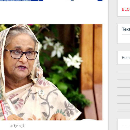
BLOG
Tex
Hom
ফাইল ছবি