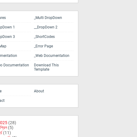
ures
_Multi DropDown
opDown 1
__DropDown 2
opDown 3
_ShortCodes
eMap
_Error Page
mentation
_Web Documentation
eo Documentation
Download This
Template
e
About
act
025
(28)
প্রিল
(5)
র্চ
(11)