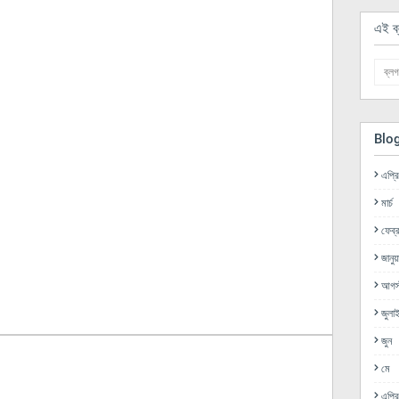
এই ব্
Blo
এপ্র
মার্চ
ফেব্র
জানুয়
আগস্
জুলা
জুন
মে
এপ্র