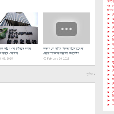
ডিইপি
পদ্মা
সাভারে
►
ম
►
এ
►
মা
►
ফে
►
জা
►
2
►
ড
►
ন
েশে আরও এক বিলিয়ন ডলার
জনগন কে আইন নিজের হাতে তুলে না
►
অ
►
স
োগ করবে এনডিবি
নেয়ার আহবান স্বরাষ্ট্র উপদেষ্টার
►
আ
il 09, 2025
February 26, 2025
►
জ
►
জ
►
ম
পূর্বতন
►
এ
►
মা
►
ফে
►
জা
►
2
►
ড
►
ন
►
অ