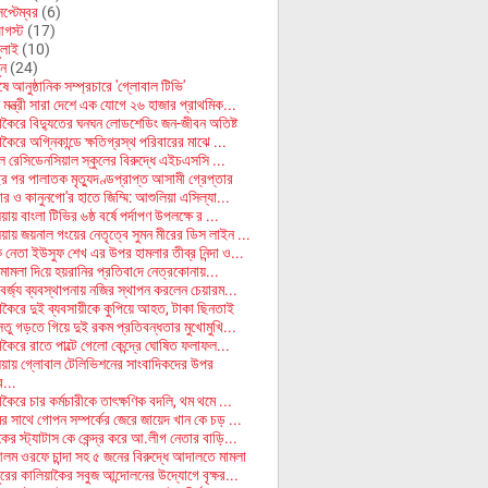
েপ্টেম্বর
(6)
গস্ট
(17)
ুলাই
(10)
ুন
(24)
 আনুষ্ঠানিক সম্প্রচারে 'গ্লোবাল টিভি'
 মন্ত্রী সারা দেশে এক যোগে ২৬ হাজার প্রাথমিক...
াকৈরে বিদ্যুতের ঘনঘন লোডশেডিং জন-জীবন অতিষ্ট
কৈরে অগ্নিকান্ডে ক্ষতিগ্রস্থ পরিবারের মাঝে ...
ইল রেসিডেনসিয়াল স্কুলের বিরুদ্ধে এইচএসসি ...
র পর পালাতক মৃত্যুদণ্ডপ্রাপ্ত আসামী গ্রেপ্তার
য়ার ও কানুনগো'র হাতে জিম্মি: আশুলিয়া এসিল্যা...
ায় বাংলা টিভির ৬ষ্ঠ বর্ষে পর্দাপণ উপলক্ষে র ...
য়ায় জয়নাল গংয়ের নেতৃত্বে সুমন মীরের ডিস লাইন ...
ক নেতা ইউসুফ শেখ এর উপর হামলার তীব্র নিন্দা ও...
া মামলা দি‌য়ে হয়রা‌নির প্রতিবা‌দে নেত্রকোনায়...
বর্জ্য ব্যবস্থাপনায় নজির স্থাপন করলেন চেয়ারম...
াকৈরে দুই ব্যবসায়ীকে কুপিয়ে আহত, টাকা ছিনতাই
সেতু গড়তে গিয়ে দুই রকম প্রতিবন্ধতার মুখোমুখি...
াকৈরে রাতে পাল্টে গেলো কেন্দ্রে ঘোষিত ফলাফল...
য়ায় গ্লোবাল টেলিভিশনের সাংবাদিকদের উপর
র...
কৈরে চার কর্মচারীকে তাৎক্ষণিক বদলি, থম থমে ...
ির সাথে গোপন সম্পর্কের জেরে জায়েদ খান কে চড় ...
ের স্ট্যাটাস কে কেন্দ্র করে আ.লীগ নেতার বাড়ি...
লম ওরফে চান্দা সহ ৫ জনের বিরুদ্ধে আদালতে মামলা
রের কালিয়াকৈর সবুজ আন্দোলনের উদ্যোগে বৃক্ষর...