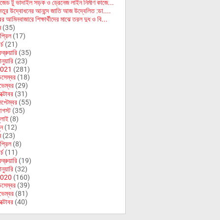
জেড টু ভাদাইল সড়ক ও ড্রেনেজ লাইন নির্মাণ কাজে...
 সেতুর উদ্বোধনের আনন্দে জাতি আজ উদ্বেলিত :ডা....
র আমিনবাজারে শিক্ষার্থীদের মাঝে তরল দুধ ও বি...
ে
(35)
প্রিল
(17)
র্চ
(21)
ব্রুয়ারি
(35)
নুয়ারি
(23)
021
(281)
িসেম্বর
(18)
ভেম্বর
(29)
ক্টোবর
(31)
েপ্টেম্বর
(55)
গস্ট
(35)
ুলাই
(8)
ুন
(12)
ে
(23)
প্রিল
(8)
র্চ
(11)
ব্রুয়ারি
(19)
নুয়ারি
(32)
020
(160)
িসেম্বর
(39)
ভেম্বর
(81)
ক্টোবর
(40)