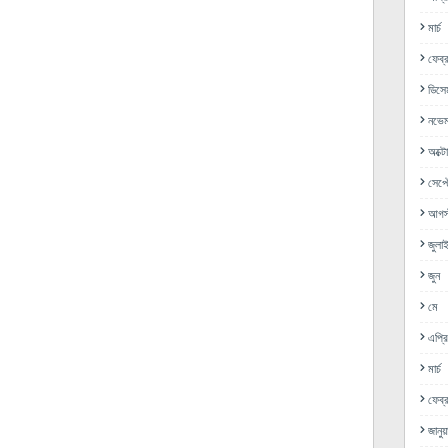
মার্চ
ফেব্র
ডিসে
নভেম
অক্ট
সেপ্ট
আগস্
জুলা
জুন
মে
এপ্র
মার্চ
ফেব্র
জানুয়