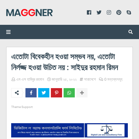
এতোটা বিবেকহীন হওয়া সম্ভব নয়, এতোটা
নির্লজ্জ হওয়া উচিত নয় : সাইদুর রহমান রিমন
এম এস হাবিবুর রহমান
জানুয়ারি ২৫, ২০২২
সারাদেশে
0 মন্তব্যসমূহ
Theme Support