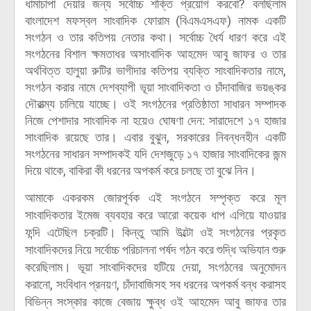
ধামাচাপা দেয়ার জন্য সর্বোচ্চ শক্তি প্রয়োগ করবো? বলছিলাম
বাংলাদেশ মফস্বল সাংবাদিক ফোরাম (বিএমএসএফ) নামক একটি
সংগঠন ও তার কতিপয় নেতার কথা। সর্বোচ্চ ধৈর্য ধারণ করে এই
সংগঠনের বিশাল ক্ষমতাধর অসাংবাদিক আহমেদ আবু জাফর ও তার
অর্থবিত্ত হালুয়া রুটির ভাগীদার কতিপয় ব্যক্তি সাংবাদিকতার নামে,
সংগঠন করার নামে দেশব্যাপী ভূয়া সাংবাদিকতা ও চাঁদাবাজির ভয়ঙ্কর
দৌরাত্ম্য চালিয়ে যাচ্ছে। ওই সংগঠনের প্রতিষ্ঠাতা সাধারন সম্পাদক
নিজে পেশাদার সাংবাদিক না হয়েও ঘোষণা দেন: সারাদেশে ১৭ হাজার
সাংবাদিক রয়েছে তার। এবার বুঝুন, সরকারের নিবন্ধনহীন একটি
সংগঠনের সাধারন সম্পাদকই যদি দেশজুড়ে ১৭ হাজার সাংবাদিকের জন্ম
দিয়ে থাকে, বাকিরা কী ধরনের অপকর্ম করে চলছে তা বুঝে নিন।
আমাকে একরকম জোরপূর্বক এই সংগঠনে সম্পৃক্ত করে মূল
সাংবাদিকতার ইমেজ ব্যবহার করে আরো কয়েক ধাপ এগিয়ে যাওয়ার
ফন্দি এটেছিল চক্রটি। কিন্তু আমি উল্টো ওই সংগঠনের প্রকৃত
সাংবাদিকদের নিয়ে সর্বোচ্চ পরিচালনা পর্ষদ গঠন করে শুদ্ধি অভিযান শুরু
করেছিলাম। ভূয়া সাংবাদিকদের হটিয়ে দেয়া, সংগঠনের অনুমোদন
করানো, সংবিধান প্রনয়ণ, চাঁদাবাজিসহ সব ধরনের অপকর্ম বন্ধ করাসহ
বিভিন্ন সংস্কার কাজে বেজায় ক্ষুব্ধ ওই আহমেদ আবু জাফর তার