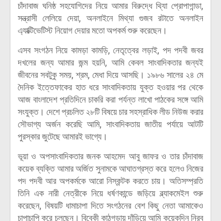
চাঁদাবাজ ঘনিষ্ঠ সহযোগিদের নিয়ে আমার বিরুদ্ধে থ্যিা প্রোপাগান্ডা,
সন্ত্রাসী লেলিয়ে দেয়া, অনলাইনে মিথ্যা গুজব রটাতে অনলাইন
এ্যাক্টিভেটিস্ট নিয়োগ দেয়ার মতো অপকর্ম শুরু করেছেন।
এসব সংগঠন নিয়ে কামড়া কামড়ি, নেতৃত্বের লড়াই, পদ পদবী জবর
দখলের জন্য আমার জন্ম হয়নি, আমি কেবল সাংবাদিকতার জন্যই
জীবনের সবটুকু সময়, শ্রম, মেধা দিয়ে আসছি। ১৯৮৬ সালের ২৪ মে
দৈনিক ইত্তেফাকের হাত ধরে সাংবাদিকতায় যুক্ত হওয়ার পর থেকে
আজ বাংলাদেশ প্রতিদিনে চাকরি করা পর্যন্ত লাখো পাঠকের সঙ্গে আমি
সংযুক্ত। দেশে প্রচলিত ২৮টি বিষয়ে চার সহস্রাধিক লীড নিউজ করার
সৌভাগ্য অর্জন করেছি আমি, সাংবাদিকতায় জাতীয় পর্যায়ে আটটি
পুরস্কার জুটেছে আমারই ভাগ্যে।
ভূয়া ও অপসাংবাদিকতার জনক আহমেদ আবু জাফর ও তার চাঁদাবাজ
কয়েক ব্যক্তি আমার অর্জিত সুনামকে আঘাতগ্রস্ত করে হলেও নিজের
পদ পদবী আর অপকর্মকে আরো নিস্কন্টক করতে চায়। অতিসম্প্রতি
তিনি এক নারী নেত্রীকে নিয়ে ধর্ষণকান্ডে জড়িয়ে ব্ল্যাকমেইল শুরু
করেছেন, বিষয়টি ধামাচাপা দিতে সংগঠনের বেশ কিছু নেতা আমাকেও
চাপাচাপি করে চলছেন। বিবেকী কাঠগড়ায় দাঁড়িয়ে আমি কয়েকদিন নিরব