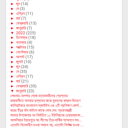
►
জুন
(14)
►
মে
(3)
►
এপ্রিল
(11)
►
মার্চ
(7)
►
ফেব্রুয়ারি
(13)
►
জানুয়ারি
(7)
▼
2022
(225)
►
ডিসেম্বর
(18)
►
নভেম্বর
(4)
►
অক্টোবর
(15)
►
সেপ্টেম্বর
(6)
►
আগস্ট
(17)
►
জুলাই
(10)
►
জুন
(24)
►
মে
(35)
►
এপ্রিল
(17)
►
মার্চ
(21)
►
ফেব্রুয়ারি
(35)
▼
জানুয়ারি
(23)
লেগুনার হেলপার সেজে হত্যাকারীদের গ্রেপ্তার
রাজধানীতে অসহায় দুস্থদের মাঝে যুবদলের কম্বল বিতরণ
কালিয়াকৈরে বাংলাদেশ স্কাউটস এর ২টি প্রশিক্ষণ কোর্স...
ঘরের ইঁদুর বাঁধ কাটলে কাকে দোষ দেব: প্রধানমন্ত্রী
সাভার উপজেলার নব নির্বাচিত ১১ ইউনিয়নের চেয়ারম্যানদ...
আশুলিয়ার ইয়ারপুরে আ.লীগের ত্রি-বার্ষিক সম্মেলনে সভ...
এতোটা বিবেকহীন হওয়া সম্ভব নয়, এতোটা নির্লজ্জ হওয়া ...