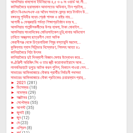
আশুলিয়ার ধামসোনা ইউনিয়নের ৪,৫ ও ৬ নং ওয়ার্ড আ.লী...
কালিয়াকৈরে ভ্রাম্যমান আদালতের অভিযান, তিন প্রতিষ্...
পল্টনে বিএমএসএফ এর অবৈধ সভাকে কেন্দ্র করে টানটান উ...
বঙ্গবন্ধু পৃথিবীর মধ্যে শ্রেষ্ঠ শাসক ও রাষ্ট্র নায়...
আগামী ৬ ফেব্রুয়ারি পর্যন্ত শিক্ষাপ্রতিষ্ঠান বন্ধ ঘ...
আশুলিয়ায় গার্মেন্টসকর্মীদের উপর হামলা, টাকা মোবাইল...
আশুলিয়ায় সাংবাদিকের মোটরসাইকেল চুরি,থানায় অভিযোগ
ঢাবিতে অস্ত্রসহ ছাত্রলীগ নেতা আটক
কেরানীগঞ্জ থেকে চিত্রনায়িকা শিমুর বস্তাবন্দি মরদেহ...
কুমিল্লায় গ্যাস সিলিন্ডার বিস্ফোরণ, শিশুসহ আহত ৪১
কালিয়াকৈরে পিঠা উৎসব
কালিয়াকৈরে দুই দিনব্যাপী বিজ্ঞান মেলার উদ্বোধন করে...
কণ্ঠশিল্পী অরিজিৎ সিং ও তার স্ত্রী করোনাভাইরাসে আক...
লালমনিরহাটে দুপুরে আটক করল পুলিশ, বিকালে পাওয়া গেল...
সাভারের আমিনবাজারে নৌকার প্রার্থীর নির্বাচনী পথসভা
সাভারের আমিনবাজারে নৌকা প্রতিকের চেয়ারম্যান প্রার্...
►
2021
(281)
►
ডিসেম্বর
(18)
►
নভেম্বর
(29)
►
অক্টোবর
(31)
►
সেপ্টেম্বর
(55)
►
আগস্ট
(35)
►
জুলাই
(8)
►
জুন
(12)
►
মে
(23)
►
এপ্রিল
(8)
►
মার্চ
(11)