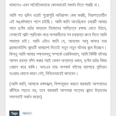
থাকলেও এমন অনৈতিকতাকে কোনভাবেই সমর্থন দিতে পারছি না।
আমি গত দুদিন ধরেই পুরোপুরি অনিরাপদ বোধ করছি, নিরাপত্তাহীন
এই সঙ্কটকালে পাশে চাইছি। আমি জানি আতঙ্কিত চক্রটি আমার
নামে দুর্ণাম চর্চার মাধ্যমে নিজেদের অস্তিত্ব রক্ষায় মেতে উঠবে,
সেখানেই পাল্টা প্রতিবাদ করে অপরাধীদের সব চক্রান্ত রুখে দিতে আমি
সাহায্য চাই। আমি এটাও জানি যে, আহমেদ আবু জাফর তার
ব্ল্যাকমেইলিং কান্ডটি ধামাচাপা দিতেই নতুন নতুন ঘটনার জন্ম দিচ্ছেন।
কিন্তু আমি আমার লক্ষ্যবস্তু সম্পর্কে ওয়াকিবহাল, আমি নির্দ্দিষ্ট ঘটনার
আসল রহস্য ফাঁস করার পরই কেবল অন্যান্য গুজব, দুর্ণাম চর্চার বিষয়
খেয়াল করে থাকি। অতএব তার অপকর্ম ফাঁসের ব্যাপারে সন্দিহান
হওয়ার কোনো কারণ নেই, নিশ্চিতভাবেই জানবেন।
(আমি জানি, আমাকে রক্ষাকল্পে, বিপদমুক্ত করতে বারবারই আপনাদের
ঝাঁপিয়ে পড়তে হয়, তবে বারবারই আপনারা সত্যের ঝান্ডা উড়ানোর
সফলতাই অর্জন করেন)
Tags
সারাদেশে