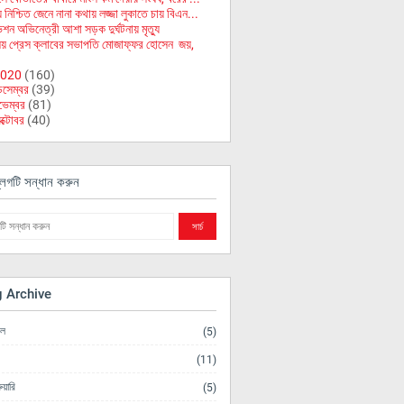
 নিশ্চিত জেনে নানা কথায় লজ্জা লুকাতে চায় বিএন...
িশন অভিনেত্রী আশা সড়ক দুর্ঘটনায় মৃত্যু
য় প্রেস ক্লাবের সভাপতি মোজাফ্ফর হোসেন জয়,
020
(160)
িসেম্বর
(39)
ভেম্বর
(81)
ক্টোবর
(40)
লগটি সন্ধান করুন
g Archive
িল
(5)
(11)
ুয়ারি
(5)