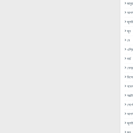
জানুয়
আগস্
জুলা
জুন
মে
এপ্র
মার্চ
ফেব্র
ডিসে
নভেম
অক্ট
সেপ্ট
আগস্
জুলা
জুন