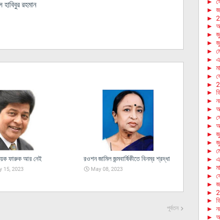
►
ফে
হাবিবুর রহমান
►
জা
►
2
►
আ
►
জ
►
জ
►
ম
►
এ
►
মা
►
ফে
►
2
►
ড
►
ন
►
অ
►
স
►
আ
►
জ
►
জ
►
ম
ায়ক ফারুক আর নেই
রওশন জামিল জন্মবার্ষিকীতে বিনম্র শ্রদ্ধা
►
এ
►
মা
 15, 2023
May 08, 2023
►
ফে
►
জা
►
2
►
ড
পূর্বতন
►
ন
►
অ