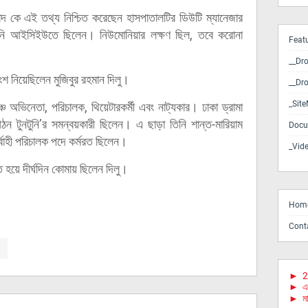
কে এই তথ্য নিশ্চিত করেছেন হাসপাতালটির ডিউটি ম্যানেজার
নি আইসিইউতে ছিলেন। নিউমোনিয়ার লক্ষণ ছিল, তবে করোনা
Feat
__Dr
ংশ নিয়েছিলেন মুজিবুর রহমান দিলু।
__Dr
_Sit
চ অভিনেতা, পরিচালক, থিয়েটারকর্মী এবং নাট্যকার। ঢাকা ড্রামা
ঠন টুনটুনি’র সমন্বয়কারী ছিলেন। এ ছাড়া তিনি শান্ত-মারিয়াম
Docu
্বাহী পরিচালক পদে কর্মরত ছিলেন।
_Vid
হয়ে দীর্ঘদিন কোমায় ছিলেন দিলু।
Hom
Cont
►
2
►
এ
►
মা