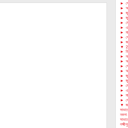
►
স
►
আ
►
জ
►
জ
►
ম
►
এ
►
মা
►
ফে
►
জা
▼
2
►
ড
►
ন
►
অ
►
স
►
আ
►
জ
►
জ
►
ম
►
এ
►
মা
►
ফে
▼
জা
সাভার
নকলা প
সাভার
লক্ষ্ম