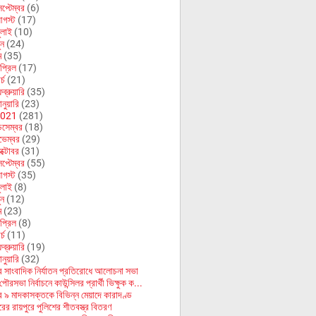
েপ্টেম্বর
(6)
গস্ট
(17)
ুলাই
(10)
ুন
(24)
ে
(35)
প্রিল
(17)
র্চ
(21)
ব্রুয়ারি
(35)
নুয়ারি
(23)
021
(281)
িসেম্বর
(18)
ভেম্বর
(29)
ক্টোবর
(31)
েপ্টেম্বর
(55)
গস্ট
(35)
ুলাই
(8)
ুন
(12)
ে
(23)
প্রিল
(8)
র্চ
(11)
ব্রুয়ারি
(19)
নুয়ারি
(32)
ে সাংবাদিক নির্যাতন প্রতিরোধে আলোচনা সভা
ৌরসভা নির্বাচনে কাউন্সিলর প্রার্থী ভিক্ষুক ক...
ে ৯ মাদকাসক্তকে বিভিন্ন মেয়াদে কারাদণ্ড
ীপুরের রায়পুরে পুলিশের শীতবস্ত্র বিতরণ