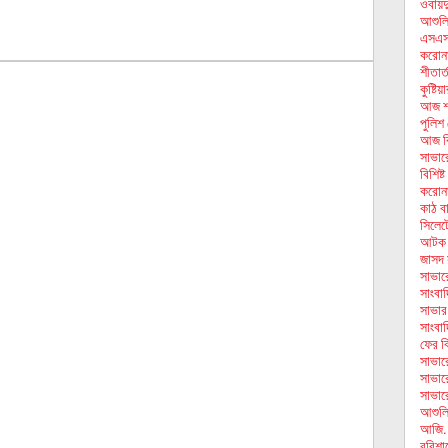
ওবায়দ
আশুলিয়
এসএসস
করোনা
শীতার্
কুষ্টি
আজ শ
পুলিশ
আজ বি
সাভার
বিশিষ্
করোনা
কাঠ বা
সিলেট
আটক
জাসদ 
সাভার
সাংবাদ
সাভার 
সাংবা
ফের ব
সাভার
সাভার
সাভারে
আশুলি
আজি.
বরিশা