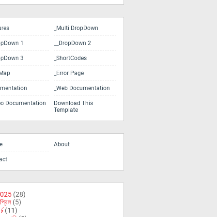
ures
_Multi DropDown
opDown 1
__DropDown 2
opDown 3
_ShortCodes
eMap
_Error Page
mentation
_Web Documentation
eo Documentation
Download This
Template
e
About
act
025
(28)
প্রিল
(5)
র্চ
(11)