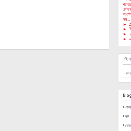
পরাজয়
টেলিভ
আশুলি
সম...
►
2
►
ড
►
ন
►
অ
এই ব্
Blo
এপ্র
মার্চ
ফেব্র