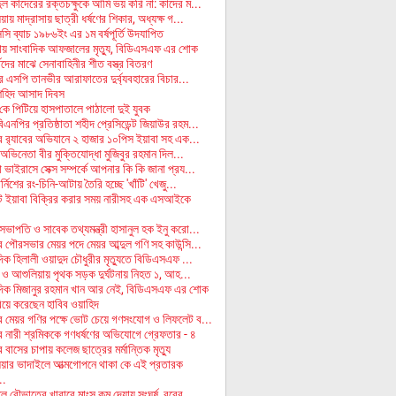
ুল কাদেরের রক্তচক্ষুকে আমি ভয় করি না: কাদের ম...
ায় মাদ্রাসায় ছাত্রী ধর্ষণের শিকার, অধ্যক্ষ গ...
ি ব্যাচ ১৯৮৬ইং এর ১ম বর্ষপূর্তি উদযাপিত
য় সাংবাদিক আফজালের মৃত্যু, বিডিএসএফ এর শোক
তদের মাঝে সেনাবাহিনীর শীত বস্ত্র বিতরণ
য়ার এসপি তানভীর আরাফাতের দুর্ব্যবহারের বিচার...
হিদ আসাদ দিবস
 কে পিটিয়ে হাসপাতালে পাঠালো দুই যুবক
এনপির প্রতিষ্ঠাতা শহীদ প্রেসিডেন্ট জিয়াউর রহম...
ে র‌্যাবের অভিযানে ২ হাজার ১০পিস ইয়াবা সহ এক...
ট অভিনেতা বীর মুক্তিযোদ্ধা মুজিবুর রহমান দিল...
 ভাইরাসে সেক্স সম্পর্কে আপনার কি কি জানা প্রয...
র্নিশের রং-চিনি-আটায় তৈরি হচ্ছে 'খাঁটি' খেজু...
ে ইয়াবা বিক্রির করার সময় নারীসহ এক এসআইকে
সভাপতি ও সাবেক তথ্যমন্ত্রী হাসানুল হক ইনু করো...
ে পৌরসভার মেয়র পদে মেয়র আব্দুল গণি সহ কাউন্সি...
িক হিলালী ওয়াদুদ চৌধুরীর মৃত্যুতে বিডিএসএফ ...
ও আশুলিয়ায় পৃথক সড়ক দুর্ঘটনায় নিহত ১, আহ...
দিক মিজানুর রহমান খান আর নেই, বিডিএসএফ এর শোক
িয়ে করেছেন হাবিব ওয়াহিদ
ে মেয়র গণির পক্ষে ভোট চেয়ে গণসংযোগ ও লিফলেট ব...
ে নারী শ্রমিককে গণধর্ষণের অভিযোগে গ্রেফতার - ৪
 বাসের চাপায় কলেজ ছাত্রের মর্মান্তিক মৃত্যু
য়ার ভাদাইলে আত্মগোপনে থাকা কে এই প্রতারক
..
লে বৌভাতের খাবারে মাংস কম দেয়ায় সংঘর্ষ, বরের ...