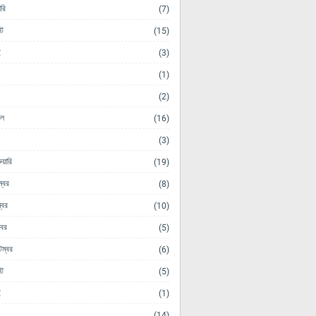
ারি
(7)
ট
(15)
ই
(3)
(1)
(2)
িল
(16)
(3)
ুয়ারি
(19)
ম্বর
(8)
্বর
(10)
োবর
(5)
েম্বর
(6)
ট
(5)
ই
(1)
(14)